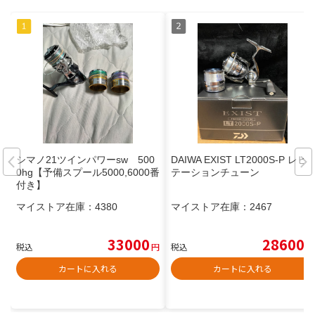
シマノ21ツインパワーsw 500
DAIWA EXIST LT2000S-P レビ
0hg【予備スプール5000,6000番
テーションチューン
付き】
マイストア在庫：
4380
マイストア在庫：
2467
33000
28600
税込
円
税込
円
カートに入れる
カートに入れる