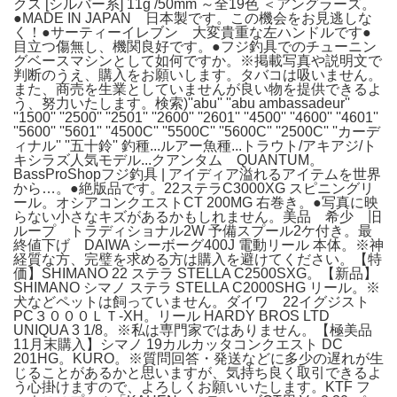
クス [シルバー系] 11g /50mm ～全19色 ＜アングラーズ。
●MADE IN JAPAN 日本製です。この機会をお見逃しな
く！●サーティーイレブン 大変貴重な左ハンドルです●
目立つ傷無し、機関良好です。●フジ釣具でのチューニン
グベースマシンとして如何ですか。※掲載写真や説明文で
判断のうえ、購入をお願いします。タバコは吸いません。
また、商売を生業としていませんが良い物を提供できるよ
う、努力いたします。検索)''abu'' ''abu ambassadeur''
''1500'' ''2500'' ''2501'' ''2600'' ''2601'' ''4500'' ''4600'' ''4601''
''5600'' ''5601'' ''4500C'' ''5500C'' ''5600C'' ''2500C'' ''カーデ
ィナル'' ''五十鈴'' 釣種...ルアー魚種...トラウト/アキアジ/ト
キシラズ人気モデル...クアンタム QUANTUM。
BassProShopフジ釣具 | アイディア溢れるアイテムを世界
から…。●絶版品です。22ステラC3000XG スピニングリ
ール。オシアコンクエストCT 200MG 右巻き。●写真に映
らない小さなキズがあるかもしれません。美品 希少 旧
ループ トラディショナル2W 予備スプール2ケ付き。最
終値下げ DAIWA シーボーグ400J 電動リール 本体。※神
経質な方、完璧を求める方は購入を避けてください。【特
価】SHIMANO 22 ステラ STELLA C2500SXG。【新品】
SHIMANO シマノ ステラ STELLA C2000SHG リール。※
犬などペットは飼っていません。ダイワ 22イグジスト
PC３０００ＬＴ-XH。リール HARDY BROS LTD
UNIQUA 3 1/8。※私は専門家ではありません。【極美品
11月末購入】シマノ 19カルカッタコンクエスト DC
201HG。KURO。※質問回答・発送などに多少の遅れが生
じることがあるかと思いますが、気持ち良く取引できるよ
う心掛けますので、よろしくお願いいたします。KTF フ