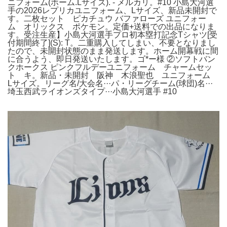
ニフォーム(ホーム.Lサイズ). - メルカリ。#10 小島大河選
手の2026レプリカユニフォーム、Lサイズ、新品未開封で
す。二枚セット ピカチュウ バファローズ ユニフォー
ム オリックス ポケモン。定価+送料での出品になりま
す。受注生産】小島大河選手プロ初本塁打記念Tシャツ[受
付期間終了](S): T。二重購入してしまい、不要となりまし
たので、未開封状態のまま発送します。ホーム開幕戦に間
に合うよう、即日発送いたします。ゴ*ー様 ②ソフトバン
クホークス ピンクフルデーユニフォーム チャームセッ
ト キ。新品・未開封 阪神 木浪聖也 ユニフォーム
Lサイズ。リーグ名/大会名···パ・リーグチーム(球団)名···
埼玉西武ライオンズタイプ···小島大河選手 #10