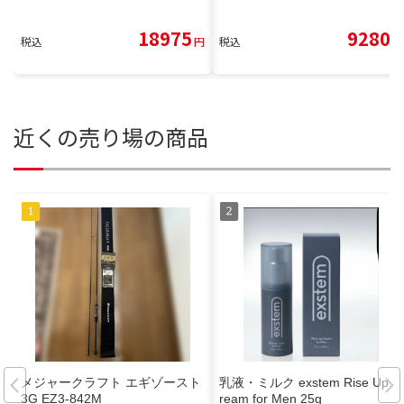
18975
9280
税込
円
税込
円
近くの売り場の商品
メジャークラフト エギゾースト
乳液・ミルク exstem Rise Up C
3G EZ3-842M
ream for Men 25g