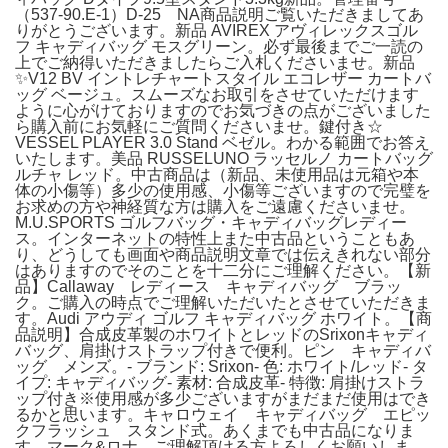
（537-90.E-1）D-25 NA商品説明ご覧いただきましてあ
りがとうございます。新品 AVIREX アヴィレックスゴル
フ キャディバッグ モスグリーン。必ず最後までご一読の
上でご納得いただきましたらご入札くださいませ。新品
✨V12 BV イントレチャートスタイル エコレザー カートバ
ッグ ベージュ。スムーズなお取引をさせていただけます
ように心がけておりますのでお気づきの点がございました
ら購入前にお気軽にご質問くださいませ。鍵付き☆
VESSEL PLAYER 3.0 Stand ベゼル。わかる範囲でお答え
いたします。美品 RUSSELUNO ラッセルノ カートバッグ
ルチャ レッド。中古商品は（新品、未使用品は元箱や本
体の小傷等）多少の使用感、小傷等ございますので完璧を
お求めの方や神経質な方は購入をご遠慮くださいませ。
M.U.SPORTS ゴルフバッグ・キャディバッグレディー
ス。インターネットの特性上また中古品ということもあ
り、どうしても画面や商品説明文章では伝えきれない部分
はありますのでそのことを十二分にご理解ください。【新
品】Callaway レディース キャディバッグ ブラッ
ク。ご購入の時点でご理解いただいたとさせていただきま
す。Audi アウディ ゴルフ キャディバッグ ホワイト。【商
品説明】合成皮革製のホワイトとレッドのSrixonキャディ
バッグ、肩掛けストラップ付きで便利。ピン キャディバ
ッグ メンズ。- ブランド: Srixon- 色: ホワイト/レッド- タ
イプ: キャディバッグ- 素材: 合成皮革- 特徴: 肩掛けストラ
ップ付き※使用感が多少ございますがまだまだ使用はでき
るかと思います。キャロウェイ キャディバッグ エピッ
クフラッシュ スタンド式。あくまでも中古品になりま
す。マーク&ロナ。ご理解頂ける方よろしくお願いしま