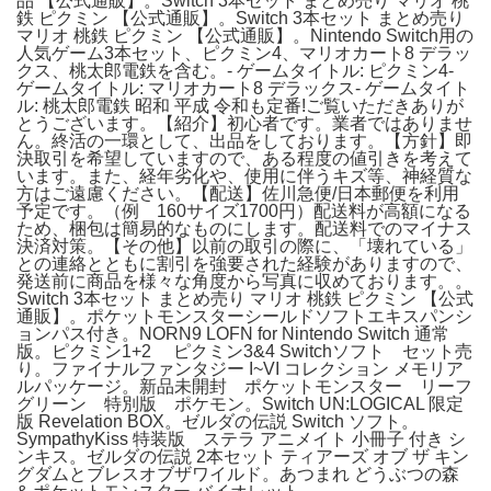
品 【公式通販】。Switch 3本セット まとめ売り マリオ 桃
鉄 ピクミン 【公式通販】。Switch 3本セット まとめ売り
マリオ 桃鉄 ピクミン 【公式通販】。Nintendo Switch用の
人気ゲーム3本セット、ピクミン4、マリオカート8 デラッ
クス、桃太郎電鉄を含む。- ゲームタイトル: ピクミン4-
ゲームタイトル: マリオカート8 デラックス- ゲームタイト
ル: 桃太郎電鉄 昭和 平成 令和も定番!ご覧いただきありが
とうございます。【紹介】初心者です。業者ではありませ
ん。終活の一環として、出品をしております。【方針】即
決取引を希望していますので、ある程度の値引きを考えて
います。また、経年劣化や、使用に伴うキズ等、神経質な
方はご遠慮ください。【配送】佐川急便/日本郵便を利用
予定です。（例 160サイズ1700円）配送料が高額になる
ため、梱包は簡易的なものにします。配送料でのマイナス
決済対策。【その他】以前の取引の際に、「壊れている」
との連絡とともに割引を強要された経験がありますので、
発送前に商品を様々な角度から写真に収めております。。
Switch 3本セット まとめ売り マリオ 桃鉄 ピクミン 【公式
通販】。ポケットモンスターシールドソフトエキスパンシ
ョンパス付き。NORN9 LOFN for Nintendo Switch 通常
版。ピクミン1+2 ピクミン3&4 Switchソフト セット売
り。ファイナルファンタジー I~VI コレクション メモリア
ルパッケージ。新品未開封 ポケットモンスター リーフ
グリーン 特別版 ポケモン。Switch UN:LOGICAL 限定
版 Revelation BOX。ゼルダの伝説 Switch ソフト。
SympathyKiss 特装版 ステラ アニメイト 小冊子 付き シ
ンキス。ゼルダの伝説 2本セット ティアーズ オブ ザ キン
グダムとブレスオブザワイルド。あつまれ どうぶつの森