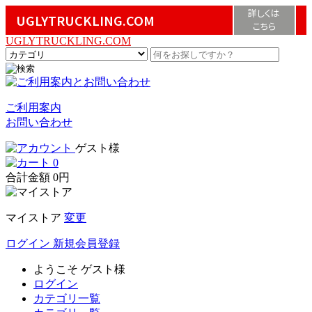
詳しくは
UGLYTRUCKLING.COM
こちら
UGLYTRUCKLING.COM
ご利用案内
お問い合わせ
ゲスト様
0
合計金額
0円
マイストア
変更
ログイン
新規会員登録
ようこそ
ゲスト様
ログイン
カテゴリ一覧