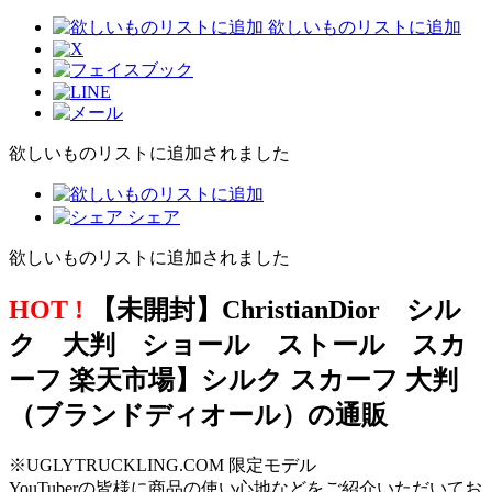
欲しいものリストに追加
欲しいものリストに追加されました
シェア
欲しいものリストに追加されました
HOT !
【未開封】ChristianDior シル
ク 大判 ショール ストール スカ
ーフ 楽天市場】シルク スカーフ 大判
（ブランドディオール）の通販
※UGLYTRUCKLING.COM 限定モデル
YouTuberの皆様に商品の使い心地などをご紹介いただいてお