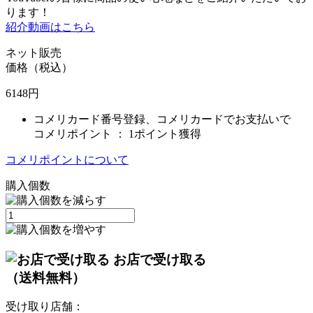
ります！
紹介動画はこちら
ネット販売
価格（税込）
6148
円
コメリカード番号登録、コメリカードでお支払いで
コメリポイント ：
1ポイント獲得
コメリポイントについて
購入個数
お店で受け取る
（送料無料）
受け取り店舗：