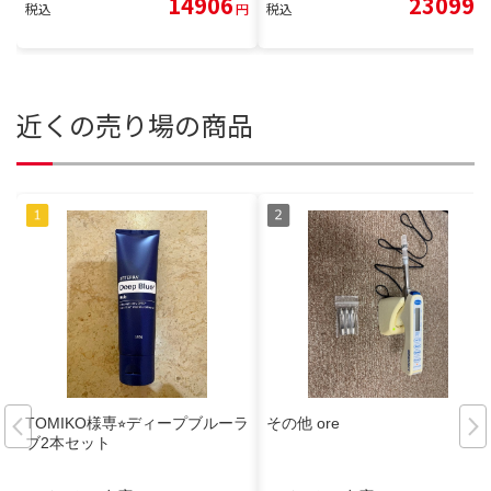
14906
23099
税込
円
税込
円
近くの売り場の商品
TOMIKO様専⭐︎ディープブルーラ
その他 ore
ブ2本セット