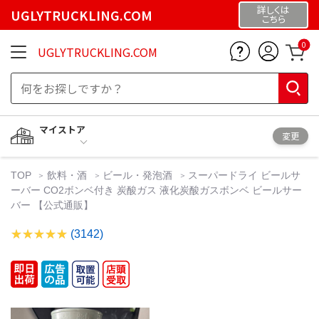
詳しくは
UGLYTRUCKLING.COM
こちら
0
UGLYTRUCKLING.COM
マイストア
変更
TOP
飲料・酒
ビール・発泡酒
スーパードライ ビールサ
ーバー CO2ボンベ付き 炭酸ガス 液化炭酸ガスボンベ ビールサー
バー 【公式通販】
(3142)