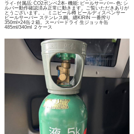
ライ- 付属品: CO2ボンベ2本- 機能: ビールサーバー- 色: シ
ルバー動作確認済み正常に動きます。ご覧いただきありが
とうございます。。ミニビール樽 ビールディスペンサー
ビールサーバー ステンレス鋼。纏KIRIN 一番搾り
350ml×24缶２箱。スーパードライ 生ジョッキ缶
485ml/340ml ２ケース