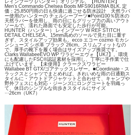
レインブーツ (ハンター）オリジナル。【HUNTER】
Men's Commando Chelsea Boots MFS9016RMA BLK. 定
価：25,850円雨の日も快適に過ごせる防水設計 天然ラバ
ー使用のハンターの チェルシーブーツ■Point100％防水の
天然ラバーを使用し、雨の日にもグリップ力の高いアウト
ソールで、濡れた路面でも安定した歩行が可能。
HUNTER（ハンター） レインブーツ W REF STITCH
DETAIL CHELSEA。15mm高めのソールで見た目に重す
ぎず、スタイルアップ効果も。ecco エコー cozmo モカシ
ンシューズ シボ革 ブラック 26cm。スリムフィットなの
で、厚手の靴下を履く場合はサイズアップ推奨です。
Clarks WallabeeEVO WP ワラビーエヴォ【UK7】。環境
にも配慮したFSC®認証素材を採用し、丁寧に手作業で仕
上げています。【未使用】クラークスワラビー
Wallabee BT GTX/ゴアテックスレザー。■Coordinate・ス
ラックスとシャツでまとめれば、きれいめな雨の日通勤ス
タイルに・アウトドアジャケットと合わせて、キャンプや
野外フェスにも対応・ジーンズにロングコートを羽織っ
て、休日のシンプルな街歩きスタイルにサイズ
···26cm（UK7）