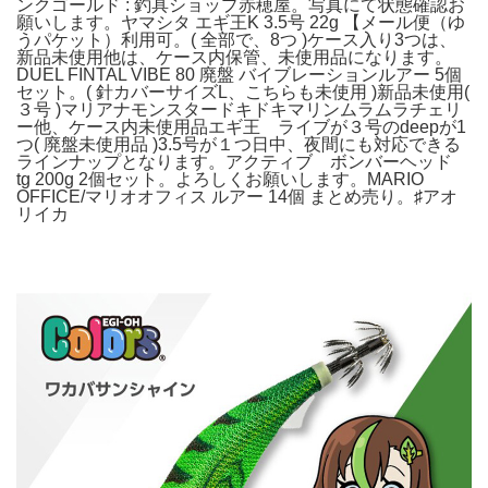
ンクゴールド : 釣具ショップ赤穂屋。写真にて状態確認お
願いします。ヤマシタ エギ王K 3.5号 22g 【メール便（ゆ
うパケット）利用可。( 全部で、8つ )ケース入り3つは、
新品未使用他は、ケース内保管、未使用品になります。
DUEL FINTAL VIBE 80 廃盤 バイブレーションルアー 5個
セット。( 針カバーサイズL、こちらも未使用 )新品未使用(
３号 )マリアナモンスタードキドキマリンムラムラチェリ
ー他、ケース内未使用品エギ王 ライブが３号のdeepが1
つ( 廃盤未使用品 )3.5号が１つ日中、夜間にも対応できる
ラインナップとなります。アクティブ ボンバーヘッド
tg 200g 2個セット。よろしくお願いします。MARIO
OFFICE/マリオオフィス ルアー 14個 まとめ売り。♯アオ
リイカ