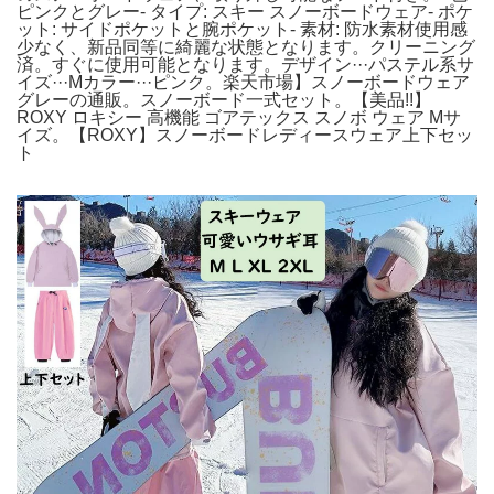
ピンクとグレー- タイプ: スキー スノーボードウェア- ポケ
ット: サイドポケットと腕ポケット- 素材: 防水素材使用感
少なく、新品同等に綺麗な状態となります。クリーニング
済。すぐに使用可能となります。デザイン···パステル系サ
イズ···Mカラー···ピンク。楽天市場】スノーボードウェア
グレーの通販。スノーボード一式セット。【美品!!】
ROXY ロキシー 高機能 ゴアテックス スノボ ウェア Mサ
イズ。【ROXY】スノーボードレディースウェア上下セッ
ト