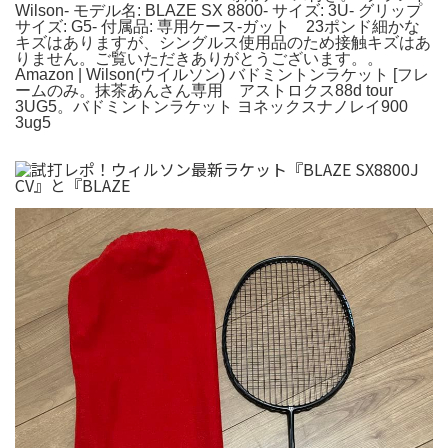
Wilson- モデル名: BLAZE SX 8800- サイズ: 3U- グリップ
サイズ: G5- 付属品: 専用ケース-ガット 23ポンド細かな
キズはありますが、シングルス使用品のため接触キズはあ
りません。ご覧いただきありがとうございます。。
Amazon | Wilson(ウイルソン) バドミントンラケット [フレ
ームのみ。抹茶あんさん専用 アストロクス88d tour
3UG5。バドミントンラケット ヨネックスナノレイ900
3ug5