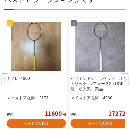
ナノレイ900
バドミントン ラケット ボル
トリック zフォース2 4UG5 廃
盤 超人気 美品
マイストア在庫：
2173
マイストア在庫：
4936
11600
17272
税込
円
税込
円
カートに入れる
カートに入れる