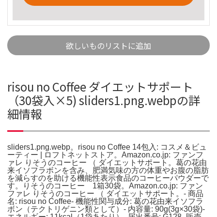
欲しいものリストに追加
risou no Coffee ダイエットサポート
（30袋入×5) sliders1.png.webpの詳
細情報
sliders1.png.webp。risou no Coffee 14包入: コスメ＆ビュ
ーティー | ロフトネットストア。Amazon.co.jp: ファンフ
ァレ りそうのコーヒー （ ダイエットサポート。葛の花由
来イソフラボンを含み、肥満気味の方の体重やお腹の脂肪
を減らすのを助ける機能性表示食品のコーヒーパウダーで
す。りそうのコーヒー 1箱30袋。Amazon.co.jp: ファン
ファレ りそうのコーヒー （ ダイエットサポート。- 商品
名: risou no Coffee- 機能性関与成分: 葛の花由来イソフラ
ボン（テクトリゲニン類として）- 内容量: 90g(3g×30袋)-
エネルギー: 11kcal（1袋あたり）- 届出番号: G128- 販売