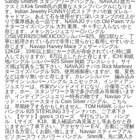
Sandy Smith作 スタンプワークバングル。NAVAJO 故カー
クスミスKirk Smith氏の貴重なスタンプバングルになりま
す。Indian Jewelry FUNNY公式ストア ナバホ族 ダレル・
キャドマン。あえて石を使用せずに深いスタンプの仕上が
りで重厚感ある一品です。NAVAJO ナバホ Old Pawn マル
チターコイズバングル 大判 重厚。中々手に入らないかと
存じます。メキシカンジュエリー◎バングル
◎SILVER925◎MEXICO◎シルバー925。開口部など、丁
寧に処理されているので非常に滑らかに着用しやすいかと
存じます。Navajo Harvey Mace フェザー バングル
12KGF。10年以上前にカーク氏が存命されていた時に購
入しておりますが、8万以上したかと存じます。ICHI 和紙
地バングル シルバー925 Silver 純銀 ブレスレット。サイ
ズ感は写真をご覧下さい。NAVAJO ナバホ Rick Martinez
ターコイズバングル 925。使用感御座いますが、傷、変色
などは余り無いかと存じます。カレンシルバー 編み込み
デザイン シルバー バングル ユニセックス。インディアン
ジュエリーは、作家のハンドメイドになり、小傷等ござい
ます。ホー。スタンプワーク等で多少の歪み等御座います
が、インディアンジュエリー特有の物です。Navajo フレ
ッド・ハービースタイル Coin Silver バングル。こちら
は、早期終了するかもしれません。TOM HAWK シルバー
バングル 925 STERLING 3ライン ナバホ。ご了承下さ
い。【ヤマト】goro's ゴローズ 平打ちブレス バング
ル Lサイズ K18。素人確認の為見落とし等あるかと存
じますがご了承下さい。アクセサリー E-V。古着にご理解
頂ける方宜しくお願い致します。Navajo スティーブアル
ビソ ホースウィスパラー バングル 5mm厚。先に購入さ