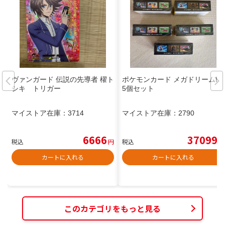
ヴァンガード 伝説の先導者 櫂ト
ポケモンカード メガドリームEX
シキ トリガー
5個セット
マイストア在庫：
3714
マイストア在庫：
2790
6666
37099
税込
円
税込
円
カートに入れる
カートに入れる
このカテゴリをもっと見る