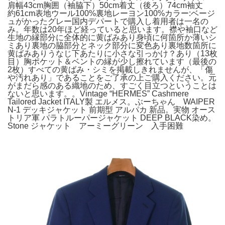
肩幅43cm胸囲（袖脇下）50cm着丈（後ろ）74cm袖丈
約61cm表地ウール100%裏地レーヨン100%カラー:ベージ
ュがかったグレー国内デパートで購入し着用者は一名の
み。年数は20年ほど経っていると思います。襟や袖口など
生地の縁部分に全体的に黄ばみあり身頃に何箇所か薄いシ
ミあり裏地の脇部分とネック部分に変色あり裏地数箇所に
黄ばみありうなじ下あたりに小さな引っかけ？あり（13枚
目）胸ポケット＆ベントの縁が少し擦れています（最後の
2枚）すべての黄ばみ・シミを掲載しきれませんが、「傷
や汚れあり」であることをご了承の上ご購入ください。元
がまだら感のある織地のため、すごく目立つということは
ないと思います。。Vintage “HERMES” Cashmere
Tailored Jacket ITALY製 エルメス。ぶーちゃん WAIPER
N-1 デッキジャケット 前期型 アルパカ 新品。実物 オース
トリア軍 パラトルーパージャケット DEEP BLACK染め。
Stone ジャケット アーミーグリーン 入手困難