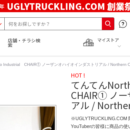
UGLYTRUCKLING.COM 創業
年
マイストア
店舗・チラシ検
索
o Industrial CHAIR① ノーザンオハイオインダストリアル / Northern Ohi
HOT !
てんてんNorthe
CHAIR① 
アル / Northe
※UGLYTRUCKLING.CO
YouTuberの皆様に商品