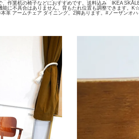
机の椅子などにおすすめです。送料込み IKEA SKÅLBODA
of 4, Industrial。機能に不具合はありません。背もたれ位置も調整でき
×本革 アームチェア ダイニング。2脚あります。#ノーザンオハ