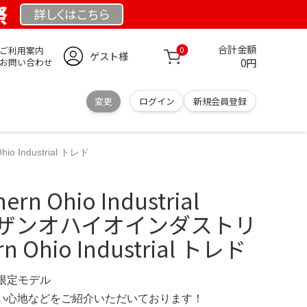
祭
詳しくは
こちら
合計金額
ご利用案内
0
ゲスト様
0円
お問い合わせ
変更
ログイン
新規会員登録
o Industrial トレド
rn Ohio Industrial
ノーザンオハイオインダストリ
rn Ohio Industrial トレド
M 限定モデル
の使い心地などをご紹介いただいております！