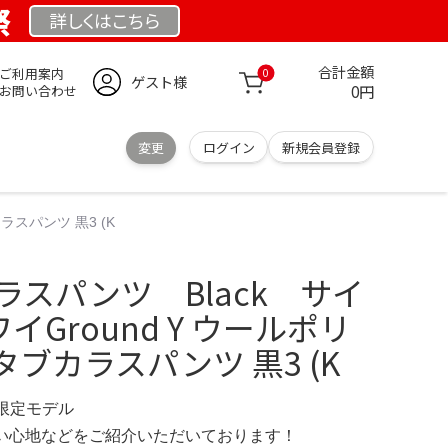
祭
詳しくは
こちら
合計金額
ご利用案内
0
ゲスト様
0円
お問い合わせ
変更
ログイン
新規会員登録
ラスパンツ 黒3 (K
カラスパンツ Black サイ
イGround Y ウールポリ
ブカラスパンツ 黒3 (K
M 限定モデル
の使い心地などをご紹介いただいております！