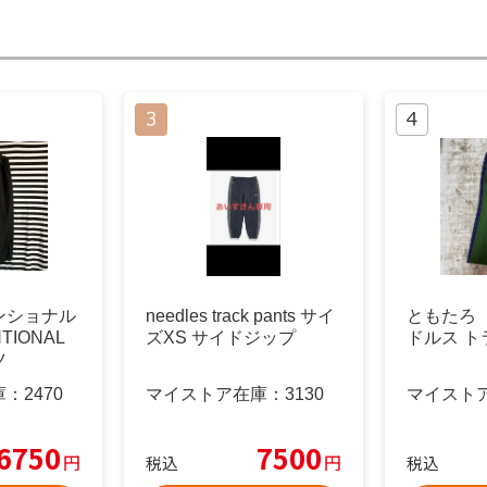
ンショナル
needles track pants サイ
ともたろ N
TIONAL
ズXS サイドジップ
ドルス 
ツ
庫：
2470
マイストア在庫：
3130
マイスト
6750
7500
円
円
税込
税込