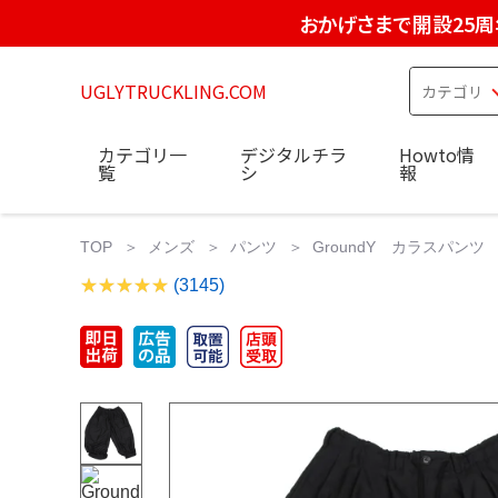
おかげさまで開設25周
UGLYTRUCKLING.COM
カテゴリ一
デジタルチラ
Howto情
覧
シ
報
TOP
メンズ
パンツ
GroundY カラスパンツ 
(3145)