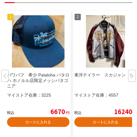
パワパフ 希少 Pataloha パタロ
東洋テイラー スカジャン L
ハ ホノルル店限定メッシパタゴ
ニア
マイストア在庫：
3225
マイストア在庫：
4557
6670
16240
税込
円
税込
円
カートに入れる
カートに入れる