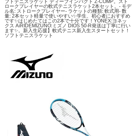
フトテニスラケット ディープインパクト Z-COMP。スト
ロークプレイヤーの軟式テニスラケット2本セット。- モデ
ル名: ストロークプレイヤー- ラケットの種類: 軟式用- 数
量: 2本セット軽量で使いやすい✨学生、初心者におすすめ
です✨はじめたてはこの2本で十分です！YONEX:ヨネッ
クス AiRIDEMIZUNO:ミズノ DIOS 50-R発送は丁寧に行い
ます✨。新入生応援】軟式テニス新入生スタートセット！
ソフトテニスラケット