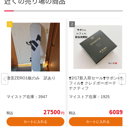
近くの売り場の商品
激安ZERO1板のみ 訳あり
❣️2/17新入荷セール❣️サポンn❣️レ
フィル❣️ クレドポーボーテ シ
ナクティフ
マイストア在庫：
3947
マイストア在庫：
1925
27500
6089
税込
円
税込
円
カートに入れる
カートに入れる