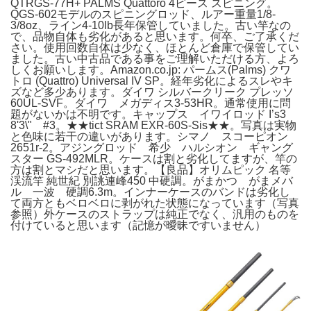
QTRGS-77H+ PALMS Quattoro 4ピース スピニング。
QGS-602モデルのスピニングロッド、ルアー重量1/8-
3/8oz、ライン4-10lb長年保管していました。古い竿なの
で、品物自体も劣化があると思います。何卒、ご了承くだ
さい。使用回数自体は少なく、ほとんど倉庫で保管してい
ました。古い中古品である事をご理解いただける方、よろ
しくお願いします。Amazon.co.jp: パームス(Palms) クワ
トロ (Quattro) Universal IV SP。経年劣化によるスレやキ
ズなど多少あります。ダイワ シルバークリーク プレッソ
60UL-SVF。ダイワ メガディス3-53HR。通常使用に問
題がないかは不明です。キャップス イワイロッド I’s3
8'3\" #3。★★tict SRAM EXR-60S-Sis★★。写真は実物
と色味に若干の違いがあります。シマノ スコーピオン
2651r-2。アジングロッド 希少 ハルシオン ギャング
スター GS-492MLR。ケースは割と劣化してますが、竿の
方は割とマシだと思います。【良品】オリムピック 名等
渓流竿 純世紀 別誂連峰450 中硬調。がまかつ がまメバ
ル 一波 硬調6.3m。インナーケースのバンドは劣化し
て両方ともベロベロに剥がれた状態になっています（写真
参照）外ケースのストラップは純正でなく、汎用のものを
付けていると思います（記憶が曖昧ですいません）