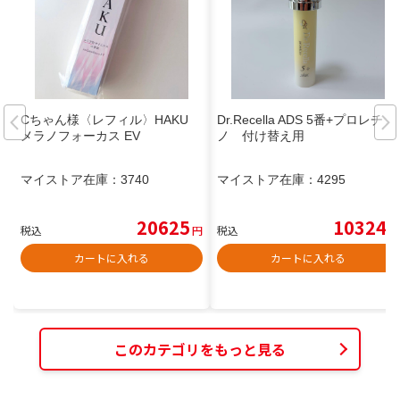
Cちゃん様〈レフィル〉HAKU
Dr.Recella ADS 5番+プロレチ
メラノフォーカス EV
ノ 付け替え用
マイストア在庫：
3740
マイストア在庫：
4295
20625
10324
税込
円
税込
円
カートに入れる
カートに入れる
このカテゴリをもっと見る