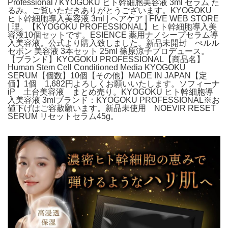
Professional / KYOGOKU ヒト幹細胞美容液 3ml セラム た
るみ。ご覧いただきありがとうございます。KYOGOKU
ヒト幹細胞導入美容液 3ml | ヘアケア | FIVE WEB STORE
| 理。【KYOGOKU PROFESSIONAL】ヒト幹細胞導入美
容液10個セットです。ESIENCE 薬用ナノシープセラム導
入美容液。公式より購入致しました。新品未開封 ぺルル
セボン 美容液 3本セット 25ml 篠原涼子プロデュース。
【ブランド】KYOGOKU PROFESSIONAL【商品名】
Human Stem Cell Conditioned Media KYOGOKU
SERUM【個数】10個【その他】MADE IN JAPAN【定
価】1個 1,682円よろしくお願いいたします。ソフィーナ
iP 土台美容液 まとめ売り。KYOGOKU ヒト幹細胞導
入美容液 3mlブランド：KYOGOKU PROFESSIONAL※お
値下げはご容赦願います。新品未使用 NOEVIR RESET
SERUM リセットセラム45g。