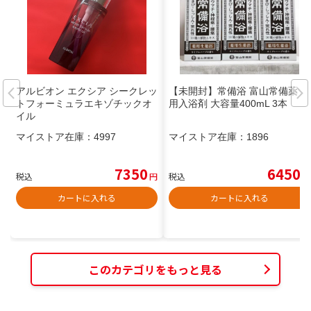
アルビオン エクシア シークレッ
【未開封】常備浴 富山常備薬 薬
トフォーミュラエキゾチックオ
用入浴剤 大容量400mL 3本
イル
マイストア在庫：
4997
マイストア在庫：
1896
7350
6450
税込
円
税込
円
カートに入れる
カートに入れる
このカテゴリをもっと見る