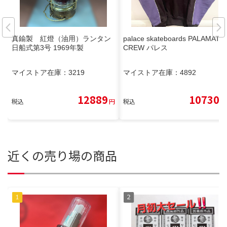
真鍮製 紅燈（油用）ランタン
palace skateboards PALAMAT
日船式第3号 1969年製
CREW パレス
マイストア在庫：
3219
マイストア在庫：
4892
12889
10730
税込
円
税込
円
近くの売り場の商品