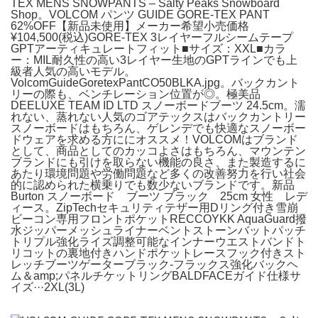
TEX MENS SNOWPANTS – Salty Peaks Snowboard
Shop。VOLCOM パンツ GUIDE GORE-TEX PANT
62%OFF【新品未使用】メーカー希望小売価格
¥104,500(税込)GORE-TEX 3レイヤーフルシームテープ
GPTアーティキュレートフィット■サイズ：XXL■カラ
ー：MIL耐久性の高い3レイヤー生地のGPTラインでも上
級者人気の高いモデル。
VolcomGuideGoretexPantCO50BLKA.jpg。バックカント
リーの際も、ベンチレーション位置が◎。極美品
DEELUXE TEAM ID LTD スノーボードブーツ 24.5cm。濡
れない、蒸れない人気のゴアテックスはバックカントリー
スノーボードはもちろん、ゲレンデでも快適なスノーボー
ドウェアを求める方ににオススメ！VOLCOMはブランド
として、商品としてのカッコよさはもちろん、マウンテン
ブランドにも引けを取らない機能の良さ、また製造するに
あたり環境問題や労働問題など多くの改善努力を行い社会
的に認められた横乗りでも数少ないブランドです。新品
Burton スノーボード ブーツ ブラック 25cm 女性 レデ
ィース。ZipTechセキュリティテザー用Dリング付き雪崩
ビーコン専用フロントポケットRECCOYKK AquaGuard撥
水ジッパーメッシュライナーベントストーンバットパッチ
トリプル強化ライズ調整可能なインナーウエストバンドト
リコットの裏地付きハンドポケットレースフック付きスト
レッチブーツゲーターブラック-フラックス強化バックヘ
ム＆amp;パネルチケットリングBALDFACEガイド仕様サ
イズ···2XL(3L)