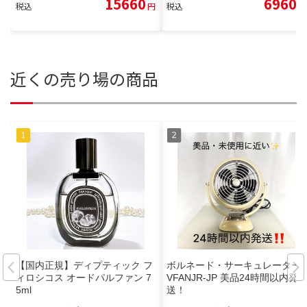
15660
6960
税込
円
税込
円
近くの売り場の商品
【国内正規】ディプティック フ
ボルネード・サーキュレーター
ィロシコス オードパルファン 7
VFANJR-JP 美品24時間以内発
5ml
送！