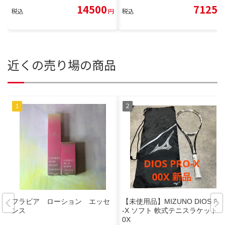
14500
7125
税込
円
税込
円
近くの売り場の商品
フラビア ローション エッセ
【未使用品】MIZUNO DIOS Pro
ンス
-X ソフト 軟式テニスラケット0
0X