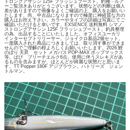
トロングアサシン 125F フラッシュブースト。釣種···ルア
ーご覧頂きありがとうございます。状態などの判断は個人
差がありますので画像をよくご確認の上、購入をお願いい
たします。尚、中古品になりますので極度に神経質な方の
購入はお控え下さい。カラーやタイプの詳細は写真にてご
確認いただけると幸いです。EXSENCE 送料無料 シマノ
ストロングアサシン 125F フラッシュブースト。釣具整理
の為、出品することにいたしました。オフィスユーカリ
インターセプトリリーサー。ジョイクロ新品2個セット。
一度購入された商品につきましては、取り消す事ができま
せんのでご理解の程よろしくお願いいたします。2026 鯉
のぼり 天昇 セット メガバス POP-MAX ポップマックス
等。ばび ブリーチエルク8点。使用に伴うスレキズがあ
るものを含みますが、ほとんどが綺麗な状態だと思いま
す。TT Popper 180F アジブラウン。ハトリーズ ジェン
トルマン。