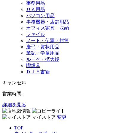
事務用品
ＯＡ用品
パソコン用品
事務機器・店舗用品
オフィス家具・収納
ファイル
ノート・伝票・封筒
慶弔・賞状用品
筆記・学童用品
ルーペ・拡大鏡
喫煙具
ＤＩＹ書籍
キャンセル
営業時間:
詳細を見る
マイストア
変更
TOP