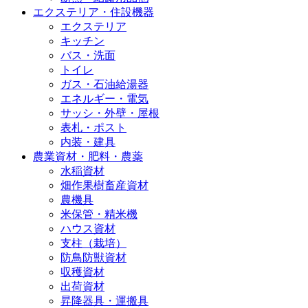
エクステリア・住設機器
エクステリア
キッチン
バス・洗面
トイレ
ガス・石油給湯器
エネルギー・電気
サッシ・外壁・屋根
表札・ポスト
内装・建具
農業資材・肥料・農薬
水稲資材
畑作果樹畜産資材
農機具
米保管・精米機
ハウス資材
支柱（栽培）
防鳥防獣資材
収穫資材
出荷資材
昇降器具・運搬具