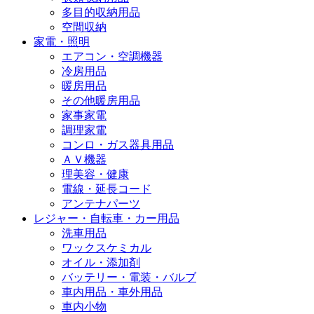
多目的収納用品
空間収納
家電・照明
エアコン・空調機器
冷房用品
暖房用品
その他暖房用品
家事家電
調理家電
コンロ・ガス器具用品
ＡＶ機器
理美容・健康
電線・延長コード
アンテナパーツ
レジャー・自転車・カー用品
洗車用品
ワックスケミカル
オイル・添加剤
バッテリー・電装・バルブ
車内用品・車外用品
車内小物