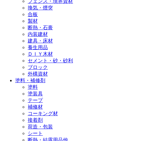
フェンス・境界資材
換気・煙突
合板
製材
断熱・石膏
内装建材
建具・床材
養生用品
ＤＩＹ木材
セメント・砂・砂利
ブロック
外構資材
塗料・補修剤
塗料
塗装具
テープ
補修材
コーキング材
接着剤
荷造・包装
シート
断熱・結露用品他