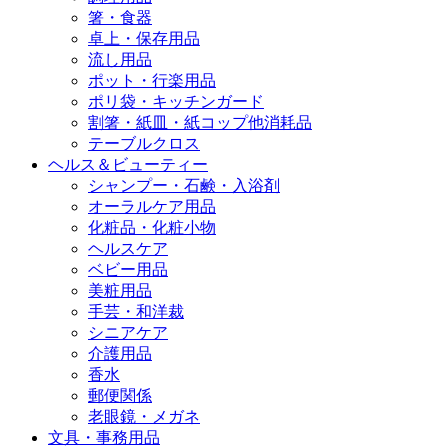
箸・食器
卓上・保存用品
流し用品
ポット・行楽用品
ポリ袋・キッチンガード
割箸・紙皿・紙コップ他消耗品
テーブルクロス
ヘルス＆ビューティー
シャンプー・石鹸・入浴剤
オーラルケア用品
化粧品・化粧小物
ヘルスケア
ベビー用品
美粧用品
手芸・和洋裁
シニアケア
介護用品
香水
郵便関係
老眼鏡・メガネ
文具・事務用品