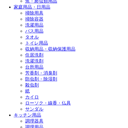
魚・爬虫類用品
家庭用品・日用品
掃除用具
掃除容器
洗濯用品
バス用品
タオル
トイレ用品
収納用品・収納保護用品
住居洗剤
洗濯洗剤
台所用品
芳香剤・消臭剤
防虫剤・除湿剤
殺虫剤
紙
カイロ
ローソク・線香・仏具
サンダル
キッチン用品
調理器具
調理用品