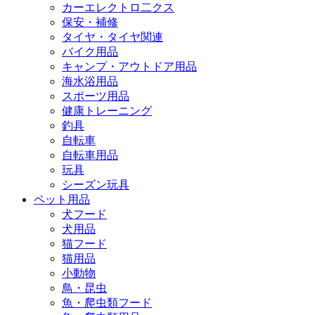
カーエレクトロ二クス
保安・補修
タイヤ・タイヤ関連
バイク用品
キャンプ・アウトドア用品
海水浴用品
スポーツ用品
健康トレーニング
釣具
自転車
自転車用品
玩具
シーズン玩具
ペット用品
犬フード
犬用品
猫フード
猫用品
小動物
鳥・昆虫
魚・爬虫類フード