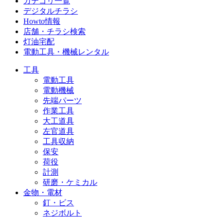
カテゴリ一覧
デジタルチラシ
Howto情報
店舗・チラシ検索
灯油宅配
電動工具・機械レンタル
工具
電動工具
電動機械
先端パーツ
作業工具
大工道具
左官道具
工具収納
保安
荷役
計測
研磨・ケミカル
金物・電材
釘・ビス
ネジボルト