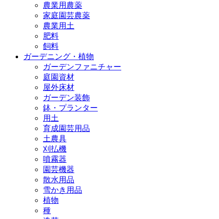
農業用農薬
家庭園芸農薬
農業用土
肥料
飼料
ガーデニング・植物
ガーデンファニチャー
庭園資材
屋外床材
ガーデン装飾
鉢・プランター
用土
育成園芸用品
土農具
刈払機
噴霧器
園芸機器
散水用品
雪かき用品
植物
種