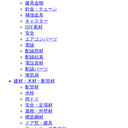
建具金物
針金・チェーン
補強金具
キャスター
DIY素材
安全
エアコンパーツ
電線
配線部材
配線結束
電設資材
配線パーツ
換気扇
建材・木材・配管材
配管材
水栓
雨ドイ
安全・足場材
屋根・外壁材
構造鋼材
ドア窓・建具