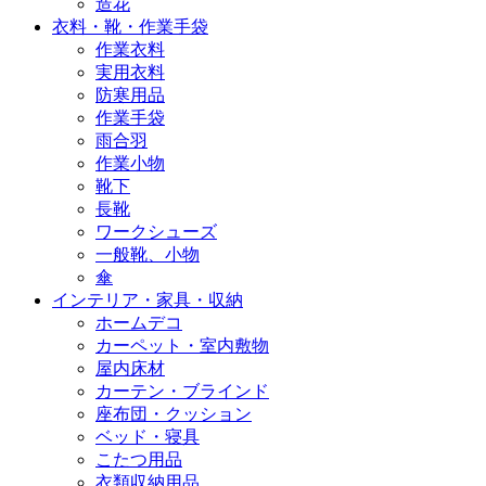
造花
衣料・靴・作業手袋
作業衣料
実用衣料
防寒用品
作業手袋
雨合羽
作業小物
靴下
長靴
ワークシューズ
一般靴、小物
傘
インテリア・家具・収納
ホームデコ
カーペット・室内敷物
屋内床材
カーテン・ブラインド
座布団・クッション
ベッド・寝具
こたつ用品
衣類収納用品