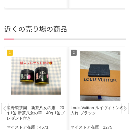
近くの売り場の商品
星野製茶園 新茶八女の露 20
Louis Vuitton ルイヴィトン名刺
g 1缶 新茶八女の華 40g 1缶プ
入れ ブラック
レゼント付き
マイストア在庫：
4571
マイストア在庫：
1275