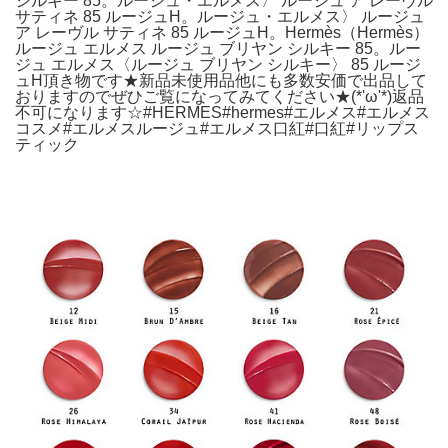
シルキー 85。ルージュ・エルメス〉 ルージュ ア レーヴル
サティネ 85 ルージュH。ルージュ・エルメス〉 ルージュ
ア レーヴル サティネ 85 ルージュH。Hermès（Hermès）
ルージュ エルメス ルージュ ブリヤン シルキー 85。ルー
ジュ エルメス〈ルージュ ブリヤン シルキー〉 85 ルージ
ュH頂き物です★新品未使用品他にも多数安価で出品して
おりますのでぜひご覧になってみてください★(*'ω'*)返品
不可になります☆#HERMES#hermes#エルメス#エルメス
コスメ#エルメスルージュ#エルメス口紅#口紅#リップス
ティック