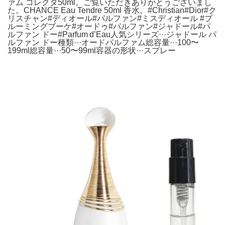
ァム コレクタ50ml。ご覧いただきありがとうございまし
た。CHANCE Eau Tendre 50ml 香水。#Christian#Dior#ク
リスチャン#ディオール#パルファン#ミスディオール #ブ
ルーミングブーケ#オードゥ#パルファン#ジャドール#パ
ルファン ドー#Parfum d’Eau人気シリーズ···ジャドール パ
ルファン ドー種類···オードパルファム総容量···100〜
199ml総容量···50〜99ml容器の形状···スプレー