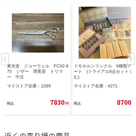
東光舎 ジョーウェル FCX2-6
ドモホルンリンクル 6種類アソ
75 シザー 理美容 トリマ
ート (トライアル8点セット 含
ー 中古
む)
マイストア在庫：
2289
マイストア在庫：
4271
7830
8700
税込
円
税込
円
近くの売り場の商品