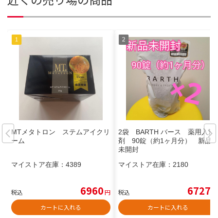
MTメタトロン ステムアイクリ
2袋 BARTH バース 薬用入浴
ーム
剤 90錠（約1ヶ月分） 新品
未開封
マイストア在庫：
4389
マイストア在庫：
2180
6960
6727
税込
円
税込
円
カートに入れる
カートに入れる