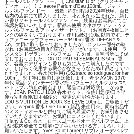
ドール パルファン ドー。【 Christian Dior（クリスチャン
ディオール） 】J ’aeore Parfum d’Eau 100mL（ジャドー
ル パルファン ドー 残量 : 約9割程度2024年秋頃、百貨
店内の店舗にて購入しました。花と水から生まれた、新し
い香りジャドール パルファン ドー。残量はお写真にてご
確認お願いいたします。新品未使用 カネボウ アンドゥミ
ル パルファム & アトマイザーセット。（お写真4枚目にピ
ンクの線を引いております）使用回数は10回以内です。テ
ィファニー ラブフォーハー E/P 90ml 香水 TIFFANY＆
Co。大切に取り扱っておりましたが、スプレー部分の剥
がれ（お写真5枚目丸印部分）がございます。未使用 ラ
ンスタンドゲラン パルファム 7. 5 ml。自宅暗所にて保
管しておりました。ORTO PARISI SEMINALIS 50ml 香
水。容器のデザインも香りも気に入って購入したのです
が、しばらく使用する機会がなさそうなため出品させてい
ただきました。香水(女性用) (162)narciso rodriguez for her
100ml。※丁寧に梱包し発送致します。希少 AVON 1970
年代 電話 ヴィンテージ香水瓶 パフュームミルクガラス*。
※トラブル防止の観点より、返品には対応致し かねま
す。JEAN PATOU 1000 香水セット。※佐川急便/日本郵
便⇆佐川急便/日本郵便の 変更の可能性があります。
LOUIS VUITTON LE JOUR SE LÈVE 100mL。ご容赦くだ
さい。wepink 香水 One Touch 新品 未使用☆。同時出品中
のミスディオールと併せてご購入希望の方、お値引きさせ
ていただきますので、お気軽にコメントくださいませ。
Tiffany & Co. 香水 ローズゴールドオードパルファム。上
記記載内容全てご理解•ご了承いただける方、よろしくお
願いいたします。Yves Saint Laurent リブレ オーデパルフ