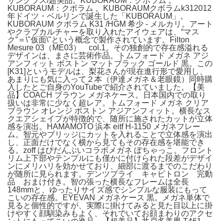
サングラス/超美品。KUBORAUM：クボラム 。
KUBORAUM：クボラム 。KUBORAUMクボラムk312012
年ドイツ・ベルリンで誕生した「KUBORAUM」。
KUBORAUM クボラム K31 /HGM 希少 - メルカリ。アート
やクラブカルチャーを取り入れたアイウェアは、“マス
ク”＝\"仮面\"という概念で製作されています。Filton
Mesure 03（ME03） col.1。その独創的で存在感溢れる
デザインは、まさに芸術作品。トムフォード メガネ アジ
アンフィット ボストン マットブラック ゴールド 黒。この
[K31]というモデルは、梨花さんが現在進行形で愛用し、
あまりにも気に入って２本（伊達メガネ＆老眼鏡）同時購
入したとご自身のYouTubeで紹介されていました。【美
品】COACH ブラウン メガネケース。日本国内での取り
扱いは非常に少なく超レア。トムフォード メガネ クリア
ブラウン オレンジ ボストン アジアンフィット。横長なス
クエアシェイプが特徴的で、随所に施されたカットが立体
感を演出。HAMAMOTO 浜本 eitf H-1150 メガネフレー
ム。智元やブリッジにカットを入れることで立体感を演出
し、正面だけでなく横から見てもその存在感を堪能でき
る。zoff はぴだんぶいコラボメガネ ぽちゃっこ。フロント
リム上下部やテンプルにも僅かに付けられた段差がデザイ
ンにメリハリを効かせており、細部に渡るまでのこだわり
が随所に見られます。デンツプライ キャビトロン 完動
品 おまけ付き。智の張った横長なフレームは全長
148mmと、ゆったりサイズ感でシンプルな服装にもって
こいの存在感。EYEVAN メガネケース 黒。メガネ単体で
見ると個性的ですが、実際に掛けてみると見た目以上に掛
けやすく顔馴染みもよく、それでいてお顔まわりのアクセ