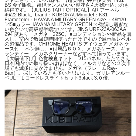
ントにもってこいの逸品。【超美品】井戸多美男 T461
BS 金子眼鏡。超絶センスのいい梨花さんが惚れ込むのも
納得です。【JULIUS TART OPTICAL】AR アーネル
46/22 Black。brand：KUBORAUMmodel：K31
Framecolor：HAVANA MILITARY GREEN size ：49□20-
145■カラーHAVANA MILITARY GREEN >>強調し過ぎな
い色合いで高級感半端ないです。JINS URF-23A-063AA
294 度あり メガネ 225C。■コンディション>>新品を購
入し、室内で数回短時間使っただけですので展示品レベル
の超備品です。CHROME HEARTS アイウェア メガネ ケ
ース付 ペン無し。■付属品ＢＯＸ、メガネケース、ギャ
ランティー、メガネクリーナーなどすべて揃っています。
【大幅値下げ】色覚検査キット D15パネル。ただでさえ
日本国内での取り扱いはほぼなく、メルカリなどの２次市
場でも滅多に見かけません。メガネ（フレームRay-
Ban）。探している方も多いと思います。ガリレアンルー
ペULTTL コードレスライトセット3black 3.０倍。