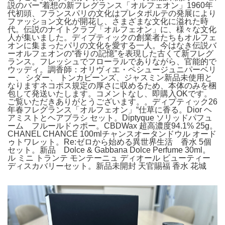
説のバー”着想の新フレグランス「オルフェオン」1960年
代初頭、フランスパリの文化はプレタポルテの発展により
ファッション文化が開花し、さまざまな文化に溢れた時
代。伝説のナイトクラブ「オルフェオン」に、様々な文化
人が集いました。ディプティックの創業者たちもオルフェ
オンに集まったパリの文化を愛する一人。今はなき伝説バ
ーオルフェオンの“香りの記憶”を表現した古くて新フレグ
ランス。フレッシュでフローラルでありながら、官能的で
ウッディ。調香師：オリヴィエ・ペシュージュニパーベリ
ー、 シダー、 トンカビーンズ、ジャスミン新品未使用と
なりますネコポス規定の厚さに収めるため、本体のみを梱
包して発送いたします。コメントなし、即購入OKです。
ご覧いただきありがとうございます。。ディプティック26
年春フレグランス「オルフェオン」“仕草に香る。Dior ヘ
アミストとヘアブラシ セット。Diptyque ソリッドパフュ
ーム フルールドゥポー。CBDWax 超高濃度94.1% 25g。
CHANEL CHANCE 100mlチャンスオータンドウル オード
ゥトワレット。Re:ゼロから始める異世界生活 香水 5個
セット。新品 Dolce & Gabbana Dolce Perfume 30ml。
ル ミニ トランテ モンテーニュ ディオール ビューティー
ディスカバリーセット。新品未開封 天官賜福 香水 花城