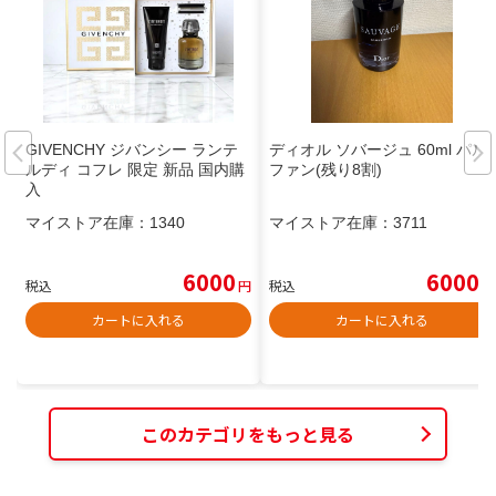
GIVENCHY ジバンシー ランテ
ディオル ソバージュ 60ml パル
ルディ コフレ 限定 新品 国内購
ファン(残り8割)
入
マイストア在庫：
1340
マイストア在庫：
3711
6000
6000
税込
円
税込
円
カートに入れる
カートに入れる
このカテゴリをもっと見る