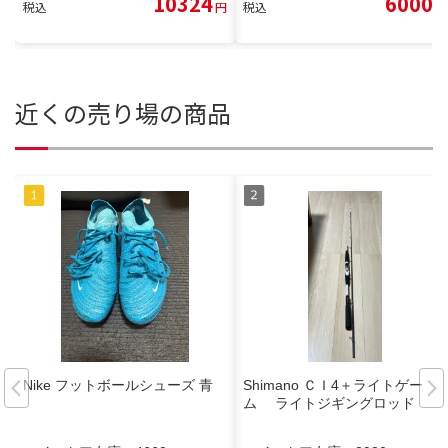
10324
6000
税込
円
税込
円
近くの売り場の商品
Nike フットボールシューズ 青
Shimano ＣＩ4＋ライトゲー
ム ライトジギングロッド