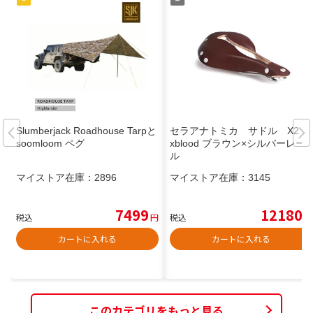
Slumberjack Roadhouse Tarpと
セラアナトミカ サドル X2 O
soomloom ペグ
xblood ブラウン×シルバーレー
ル
マイストア在庫：
2896
マイストア在庫：
3145
7499
12180
税込
円
税込
円
カートに入れる
カートに入れる
このカテゴリをもっと見る