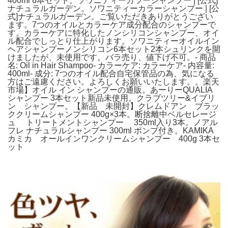
400ml 6本セット。ソワニティーカラーシャンプー | [公式]
ナチュラルガーデン。ソワニティーカラーシャンプー | [公
式]ナチュラルガーデン。ご覧いただきありがとうござい
ます。7つのオイルとカラーケア成分配合のシャンプーで
す。カラーケアに特化したノンシリコンシャンプー、オイ
ル配合でしっとり仕上がります。ソワニティーオイルイン
ヘアシャンプーノンシリコン6本セット2本シュリンクを開
けましたが、未使用です。バラ売り、値下げ不可。- 商品
名: Oil in Hair Shampoo- カラーケア: カラーケア- 内容量:
400ml- 成分: 7つのオイル配合自宅保管品の為、気になる
方はご遠慮ください。よろしくお願いいたします。。楽天
市場】オイル イン シャンプーの通販。あーりーQUALIA
シャンプー 3本セット新品未使用。クラブツリー&イブリ
ン シャンプー。【新品 未開封】クレムドアン ブラッ
ククリームシャンプー 400g×3本。断捨離中ベルセレージ
ュ トリートメントシャンプー 350ml入り3本。ノアル
フレ ナチュラルシャンプー 300ml ポンプ付き。KAMIKA
カミカ オールインワンクリームシャンプー 400g 3本セ
ット