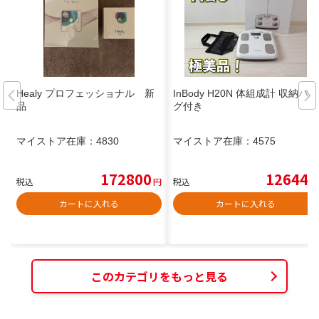
Healy プロフェッショナル 新
InBody H20N 体組成計 収納バッ
品
グ付き
マイストア在庫：
4830
マイストア在庫：
4575
172800
12644
税込
円
税込
円
カートに入れる
カートに入れる
このカテゴリをもっと見る