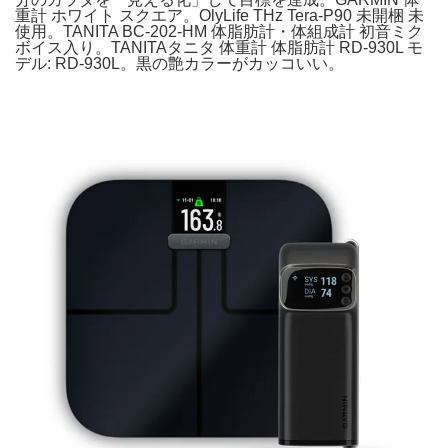
重計 ホワイト スクエア。OlyLife THz Tera-P90 未開梱 未
使用。TANITA BC-202-HM 体脂肪計・体組成計 初音ミク
ボイス入り。TANITAタニタ 体重計 体脂肪計 RD-930L モ
デル: RD-930L。黒の艶カラーがカッコいい。