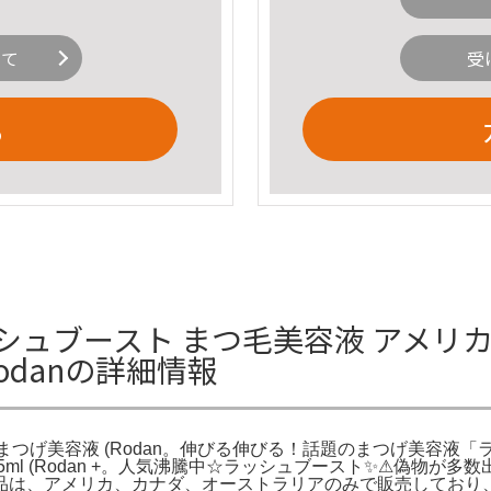
いて
受
る
ブースト まつ毛美容液 アメリカで大人気
odanの詳細情報
ーストまつげ美容液 (Rodan。伸びる伸びる！話題のまつげ美容液
液5ml (Rodan +。人気沸騰中☆ラッシュブースト✨⚠︎偽物
品は、アメリカ、カナダ、オーストラリアのみで販売しており