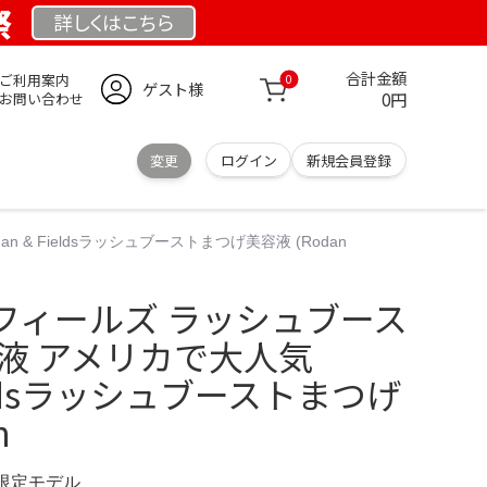
祭
詳しくは
こちら
合計金額
ご利用案内
0
ゲスト様
0円
お問い合わせ
変更
ログイン
新規会員登録
 Fieldsラッシュブーストまつげ美容液 (Rodan
フィールズ ラッシュブース
液 アメリカで大人気
Fieldsラッシュブーストまつげ
n
M 限定モデル