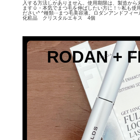
入する方法しかありません。使用期限は、製造から
ます☺︎・本気でまつ毛を伸ばしたい方に！✨私も
ださい^ ^種類···まつ毛美容液。ロダンアンドフィールズ 
化粧品 クリスタルエキス 4個