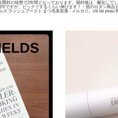
未開封の状態で2年間となっております。開封後は、酸化してし
使用中ですが、ビックリするくらい伸びます！・他のロダン商品
ラッシュブースト まつ毛美容液 - メルカリ。clé de peau 