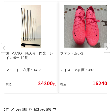
SHIMANO 飛天弓 閃光 レ
ファントムgx2
インボー 19尺
マイストア在庫：
1423
マイストア在庫：
3971
24200
16240
税込
円
税込
円
近くの売り場の商品