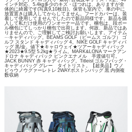
インチ対応、5.4kg多少のキズ・ほつれは、ありますが全
体的に綺麗です(写真9,10枚目)。保管も室内で、車の中に
放置置きは購入してからしてません。フードカバーは、装
着して使用してませんでしたので新品同様です。新品を購
入して私だけ使用のワンオーナー品です。梱包は、段ボー
ル梱包にてしっかり梱包で出荷します。何故、新品ではあ
りませんので、ご理解してご検討お願いします。アイテム
···キャディバッグ。BEAMS GOLF（ビームス ゴルフ） ゴ
ルフ スタンド キャディバッグ 4。NIKE GOLF キャディバ
ッグ 黒/金。値下★キャロウェイ★ツアーキャディバック
★2023★9.5型 5.2kg★ライム。MARK&LONA マークアン
ドロナ キャディバック ピンクエナメル 手渡値引可。
JACK BUNNY 赤 キャディバッグ。Titleist ゴルフバッグ・
キャディバッグ グレー タイトリスト。【超美品】ウノ
ピゥウノウグァーレトレ 2WAYボストンバッグ 黒 内側複
数収納