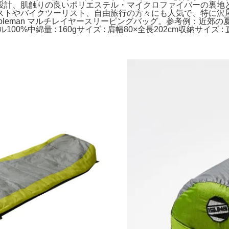
設計、肌触りの良いポリエステル・マイクロファイバーの裏地
ストやバイクツーリスト、自由旅行の方々にも人気で、特に沢
ン BK。Coleman マルチレイヤースリーピングバッグ。参考例
中綿量 : 160gサイズ : 肩幅80×全長202cm収納サイズ : 直径1