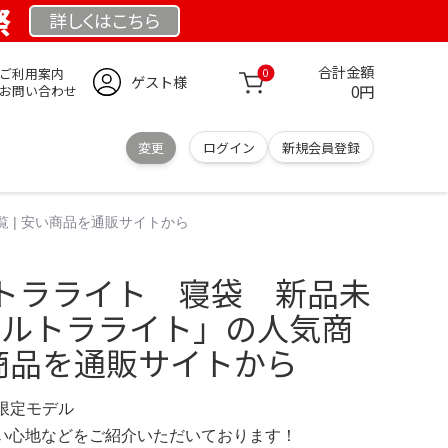
祭
詳しくは
こちら
合計金額
ご利用案内
0
ゲスト様
0円
お問い合わせ
変更
ログイン
新規会員登録
 | 安い商品を通販サイトから
トラライト 寝袋 新品未
 ウルトラライト」の人気商
い商品を通販サイトから
M 限定モデル
の使い心地などをご紹介いただいております！