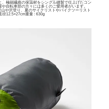
と、極細繊維の保温材をシングル縫製で仕上げたコン
屋や自転車部の方々には多くのご愛用者がいます。
：近郊の夏山や沢登り、夏のサイクリストやバイクツーリスト
2.5×27cm重量 : 630g