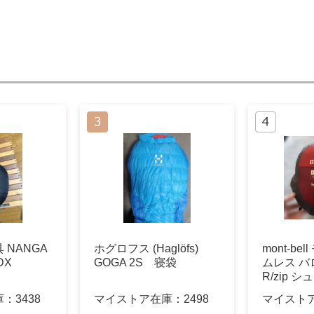
 NANGA
ホグロフス (Haglöfs)
mont-be
DX
GOGA 2S 寝袋
ムレス バ
R/zip シ
庫：
3438
マイストア在庫：
2498
マイスト