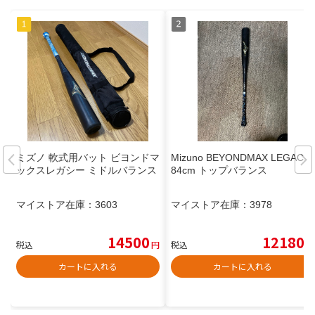
ミズノ 軟式用バット ビヨンドマ
Mizuno BEYONDMAX LEGACY
ックスレガシー ミドルバランス
84cm トップバランス
マイストア在庫：
3603
マイストア在庫：
3978
14500
12180
税込
円
税込
円
カートに入れる
カートに入れる