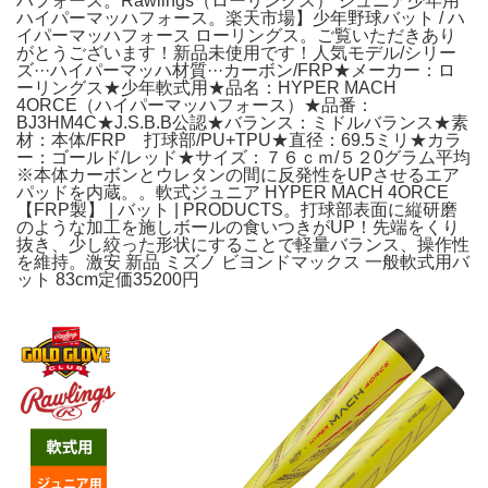
ハフォース。Rawlings（ローリングス） ジュニア少年用
ハイパーマッハフォース。楽天市場】少年野球バット / ハ
イパーマッハフォース ローリングス。ご覧いただきあり
がとうございます！新品未使用です！人気モデル/シリー
ズ···ハイパーマッハ材質···カーボン/FRP★メーカー：ロ
ーリングス★少年軟式用★品名：HYPER MACH
4ORCE（ハイパーマッハフォース）★品番：
BJ3HM4C★J.S.B.B公認★バランス：ミドルバランス★素
材：本体/FRP 打球部/PU+TPU★直径：69.5ミリ★カラ
ー：ゴールド/レッド★サイズ：７６ｃｍ/５２0グラム平均
※本体カーボンとウレタンの間に反発性をUPさせるエア
パッドを内蔵。。軟式ジュニア HYPER MACH 4ORCE
【FRP製】 | バット | PRODUCTS。打球部表面に縦研磨
のような加工を施しボールの食いつきがUP！先端をくり
抜き、少し絞った形状にすることで軽量バランス、操作性
を維持。激安 新品 ミズノ ビヨンドマックス 一般軟式用バ
ット 83cm定価35200円