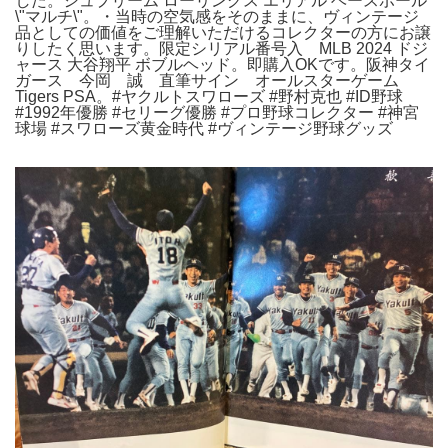
した。シュプリーム ローリングス エリアル ベースボール
\"マルチ\"。・当時の空気感をそのままに、ヴィンテージ
品としての価値をご理解いただけるコレクターの方にお譲
りしたく思います。限定シリアル番号入 MLB 2024 ドジ
ャース 大谷翔平 ボブルヘッド。即購入OKです。阪神タイ
ガース 今岡 誠 直筆サイン オールスターゲーム
Tigers PSA。#ヤクルトスワローズ #野村克也 #ID野球
#1992年優勝 #セリーグ優勝 #プロ野球コレクター #神宮
球場 #スワローズ黄金時代 #ヴィンテージ野球グッズ