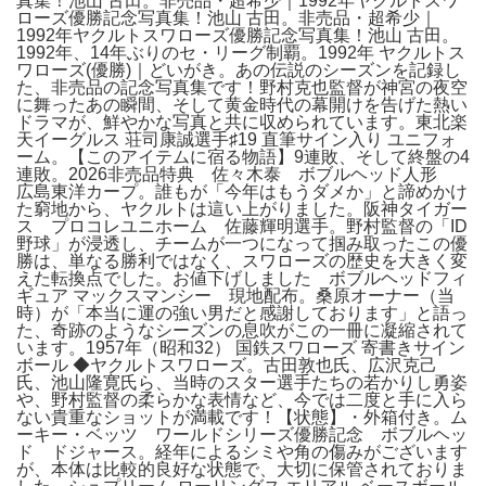
真集！池山 古田。非売品・超希少｜1992年ヤクルトスワ
ローズ優勝記念写真集！池山 古田。非売品・超希少｜
1992年ヤクルトスワローズ優勝記念写真集！池山 古田。
1992年、14年ぶりのセ・リーグ制覇。1992年 ヤクルトス
ワローズ(優勝)｜どいがき。あの伝説のシーズンを記録し
た、非売品の記念写真集です！野村克也監督が神宮の夜空
に舞ったあの瞬間、そして黄金時代の幕開けを告げた熱い
ドラマが、鮮やかな写真と共に収められています。東北楽
天イーグルス 荘司康誠選手♯19 直筆サイン入り ユニフォ
ーム。【このアイテムに宿る物語】9連敗、そして終盤の4
連敗。2026非売品特典 佐々木泰 ボブルヘッド人形
広島東洋カープ。誰もが「今年はもうダメか」と諦めかけ
た窮地から、ヤクルトは這い上がりました。阪神タイガー
ス プロコレユニホーム 佐藤輝明選手。野村監督の「ID
野球」が浸透し、チームが一つになって掴み取ったこの優
勝は、単なる勝利ではなく、スワローズの歴史を大きく変
えた転換点でした。お値下げしました ボブルヘッドフィ
ギュア マックスマンシー 現地配布。桑原オーナー（当
時）が「本当に運の強い男だと感謝しております」と語っ
た、奇跡のようなシーズンの息吹がこの一冊に凝縮されて
います。1957年（昭和32） 国鉄スワローズ 寄書きサイン
ボール ◆ヤクルトスワローズ。古田敦也氏、広沢克己
氏、池山隆寛氏ら、当時のスター選手たちの若かりし勇姿
や、野村監督の柔らかな表情など、今では二度と手に入ら
ない貴重なショットが満載です！【状態】・外箱付き。ム
ーキー・ベッツ ワールドシリーズ優勝記念 ボブルヘッ
ド ドジャース。経年によるシミや角の傷みがございます
が、本体は比較的良好な状態で、大切に保管されておりま