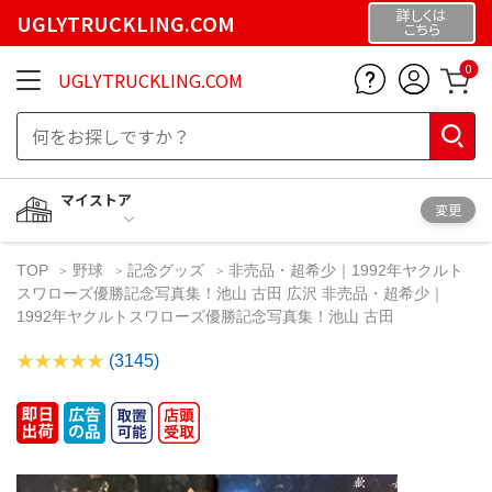
詳しくは
UGLYTRUCKLING.COM
こちら
0
UGLYTRUCKLING.COM
マイストア
変更
TOP
野球
記念グッズ
非売品・超希少｜1992年ヤクルト
スワローズ優勝記念写真集！池山 古田 広沢 非売品・超希少｜
1992年ヤクルトスワローズ優勝記念写真集！池山 古田
(3145)