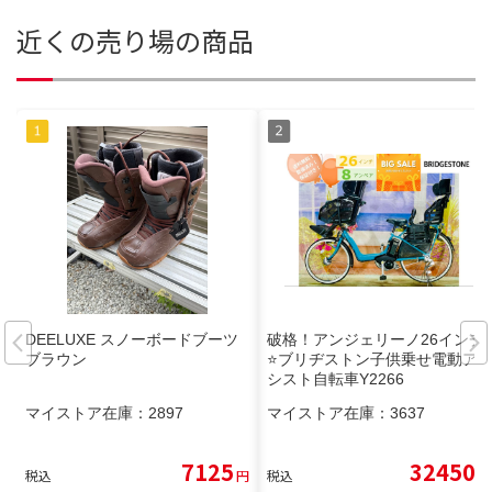
近くの売り場の商品
DEELUXE スノーボードブーツ
破格！アンジェリーノ26インチ
ブラウン
⭐️ブリヂストン子供乗せ電動ア
シスト自転車Y2266
マイストア在庫：
2897
マイストア在庫：
3637
7125
32450
税込
円
税込
円