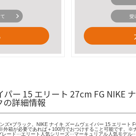
いて
受
る
15 エリート 27cm FG NIKE 
ックの詳細情報
ブロンズ×ブラック。NIKE ナイキ ズームヴェイパー 15 エリー
MO。※外箱が必要であれば＋100円でおつけすること可能です
ムグレード···エリート人気シリーズ···マーキュリアル人気モデル··