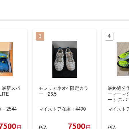
！最新スパ
モレリアネオ4 限定カラ
最終処分
ITE
ー 26.5
ーマーマ
ート スパイ
SG
庫：
2544
マイストア在庫：
4490
マイスト
7500
7500
円
円
税込
税込