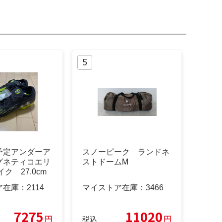
予定アンダーア
スノーピーク ランドネ
グネティコエリ
ストドームМ
ク 27.0cm
ア在庫：
2114
マイストア在庫：
3466
7275
11020
円
円
税込