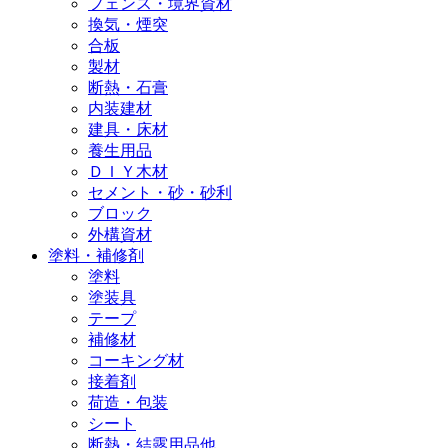
フェンス・境界資材
換気・煙突
合板
製材
断熱・石膏
内装建材
建具・床材
養生用品
ＤＩＹ木材
セメント・砂・砂利
ブロック
外構資材
塗料・補修剤
塗料
塗装具
テープ
補修材
コーキング材
接着剤
荷造・包装
シート
断熱・結露用品他