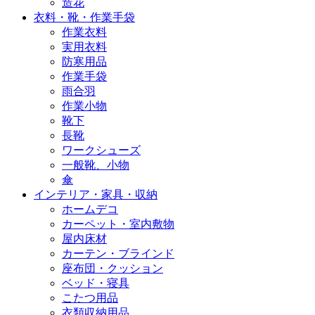
造花
衣料・靴・作業手袋
作業衣料
実用衣料
防寒用品
作業手袋
雨合羽
作業小物
靴下
長靴
ワークシューズ
一般靴、小物
傘
インテリア・家具・収納
ホームデコ
カーペット・室内敷物
屋内床材
カーテン・ブラインド
座布団・クッション
ベッド・寝具
こたつ用品
衣類収納用品