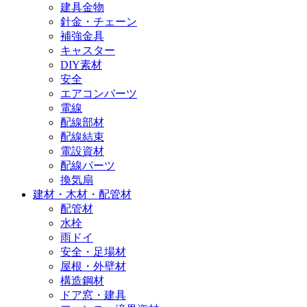
建具金物
針金・チェーン
補強金具
キャスター
DIY素材
安全
エアコンパーツ
電線
配線部材
配線結束
電設資材
配線パーツ
換気扇
建材・木材・配管材
配管材
水栓
雨ドイ
安全・足場材
屋根・外壁材
構造鋼材
ドア窓・建具