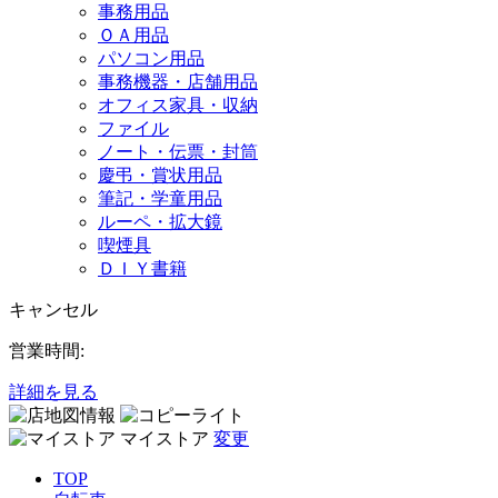
事務用品
ＯＡ用品
パソコン用品
事務機器・店舗用品
オフィス家具・収納
ファイル
ノート・伝票・封筒
慶弔・賞状用品
筆記・学童用品
ルーペ・拡大鏡
喫煙具
ＤＩＹ書籍
キャンセル
営業時間:
詳細を見る
マイストア
変更
TOP