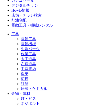
カテゴリ一覧
デジタルチラシ
Howto情報
店舗・チラシ検索
灯油宅配
電動工具・機械レンタル
工具
電動工具
電動機械
先端パーツ
作業工具
大工道具
左官道具
工具収納
保安
荷役
計測
研磨・ケミカル
金物・電材
釘・ビス
ネジボルト