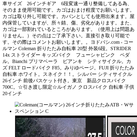
車サイズ 26インチギア 6段変速一通り整備してある為、
そのまま使用可能です。カゴはおまけ程度でお願いします。
カゴは取り外し可能です。カバンとしても使用出来ます。屋
内保管していますが、所々錆、傷、劣化があります。また、
カゴは一部割れているところがあります。（使用上は問題あ
りません。）その点はご了承下さい。直接引き取り可能で
す。その際はコメントお願いします。。ヨドバシ.com - コー
ルマン Coleman 折りたたみ自転車 20型 外装6段。STRIDER
14x ストライダー キッズバイク フューシャピンク ペダ
ル。Bianchi プリマベーラ ビアンキ シティサイクル。カ
ズ FELT ロードバイク F85。みりゆページ。FUJI 折りたたみ
自転車 ホワイト。スネイク！！。シルバー シティサイクル
26インチ 前後バスケット付き。東京 新品クロスバイク
700C。☆引き渡し限定☆ルイガノ クロスバイク 自転車 子供
20インチ