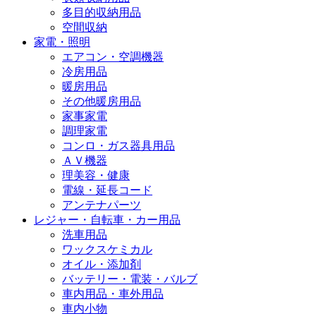
多目的収納用品
空間収納
家電・照明
エアコン・空調機器
冷房用品
暖房用品
その他暖房用品
家事家電
調理家電
コンロ・ガス器具用品
ＡＶ機器
理美容・健康
電線・延長コード
アンテナパーツ
レジャー・自転車・カー用品
洗車用品
ワックスケミカル
オイル・添加剤
バッテリー・電装・バルブ
車内用品・車外用品
車内小物