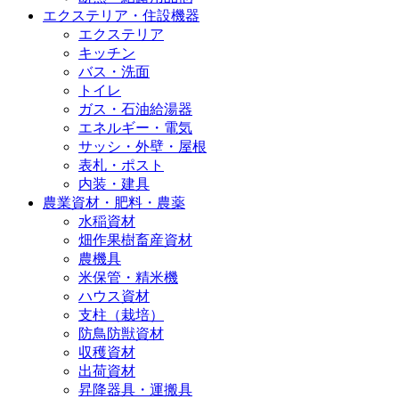
エクステリア・住設機器
エクステリア
キッチン
バス・洗面
トイレ
ガス・石油給湯器
エネルギー・電気
サッシ・外壁・屋根
表札・ポスト
内装・建具
農業資材・肥料・農薬
水稲資材
畑作果樹畜産資材
農機具
米保管・精米機
ハウス資材
支柱（栽培）
防鳥防獣資材
収穫資材
出荷資材
昇降器具・運搬具