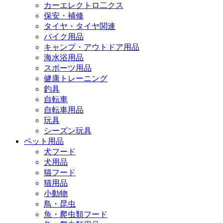
カーエレクトロ二クス
保安・補修
タイヤ・タイヤ関連
バイク用品
キャンプ・アウトドア用品
海水浴用品
スポーツ用品
健康トレーニング
釣具
自転車
自転車用品
玩具
シーズン玩具
ペット用品
犬フード
犬用品
猫フード
猫用品
小動物
鳥・昆虫
魚・爬虫類フード