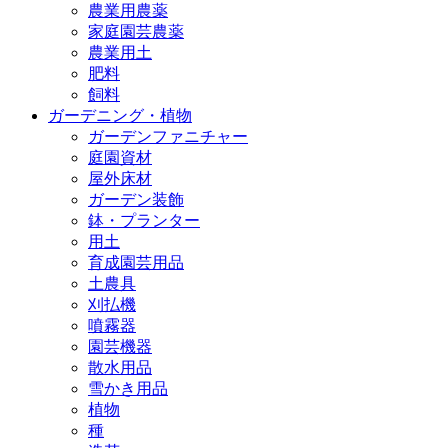
農業用農薬
家庭園芸農薬
農業用土
肥料
飼料
ガーデニング・植物
ガーデンファニチャー
庭園資材
屋外床材
ガーデン装飾
鉢・プランター
用土
育成園芸用品
土農具
刈払機
噴霧器
園芸機器
散水用品
雪かき用品
植物
種