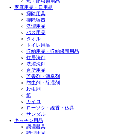
魚・爬虫類用品
家庭用品・日用品
掃除用具
掃除容器
洗濯用品
バス用品
タオル
トイレ用品
収納用品・収納保護用品
住居洗剤
洗濯洗剤
台所用品
芳香剤・消臭剤
防虫剤・除湿剤
殺虫剤
紙
カイロ
ローソク・線香・仏具
サンダル
キッチン用品
調理器具
調理用品