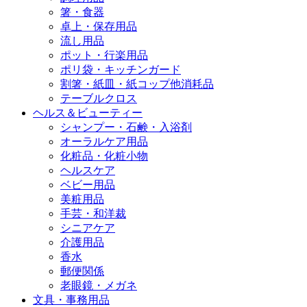
箸・食器
卓上・保存用品
流し用品
ポット・行楽用品
ポリ袋・キッチンガード
割箸・紙皿・紙コップ他消耗品
テーブルクロス
ヘルス＆ビューティー
シャンプー・石鹸・入浴剤
オーラルケア用品
化粧品・化粧小物
ヘルスケア
ベビー用品
美粧用品
手芸・和洋裁
シニアケア
介護用品
香水
郵便関係
老眼鏡・メガネ
文具・事務用品