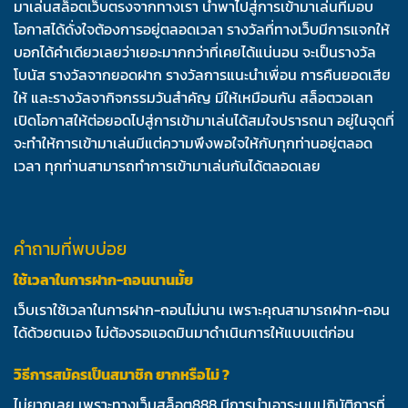
มาเล่นสล็อตเว็บตรงจากทางเรา นำพาไปสู่การเข้ามาเล่นที่มอบ
โอกาสได้ดั่งใจต้องการอยู่ตลอดเวลา รางวัลที่ทางเว็บมีการแจกให้
บอกได้คำเดียวเลยว่าเยอะมากกว่าที่เคยได้แน่นอน จะเป็นรางวัล
โบนัส รางวัลจากยอดฝาก รางวัลการแนะนำเพื่อน การคืนยอดเสีย
ให้ และรางวัลจากิจกรรมวันสำคัญ มีให้เหมือนกัน
สล็อตวอเลท
เปิดโอกาสให้ต่อยอดไปสู่การเข้ามาเล่นได้สมใจปรารถนา อยู่ในจุดที่
จะทำให้การเข้ามาเล่นมีแต่ความพึงพอใจให้กับทุกท่านอยู่ตลอด
เวลา ทุกท่านสามารถทำการเข้ามาเล่นกันได้ตลอดเลย
คำถามที่พบบ่อย
ใช้เวลาในการฝาก-ถอนนานมั้ย
เว็บเราใช้เวลาในการฝาก-ถอนไม่นาน เพราะคุณสามารถฝาก-ถอน
ได้ด้วยตนเอง ไม่ต้องรอแอดมินมาดำเนินการให้แบบแต่ก่อน
วิธีการสมัครเป็นสมาชิก ยากหรือไม่ ?
ไม่ยากเลย เพราะทางเว็บสล็อต888 มีการนำเอาระบบปฏิบัติการที่