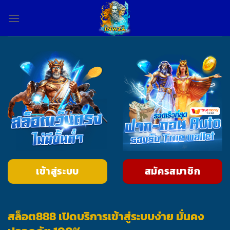
Skip
to
content
เข้าสู่ระบบ
สมัครสมาชิก
สล็อต888 เปิดบริการเข้าสู่ระบบง่าย มั่นคง