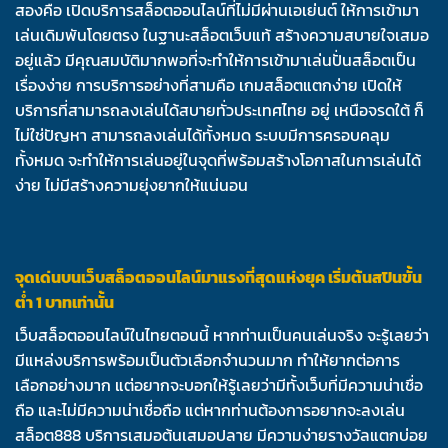
สองคือ เปิดบริการสล็อตออนไลน์ที่ไม่มีผ่านเอเย่นต์ ให้การเข้ามา
เล่นเดิมพันโดยตรง ในฐานะสล็อตเว็บแท้ สร้างความสบายใจเสมอ
อยู่แล้ว มีคุณสมบัติมากพอที่จะทำให้การเข้ามาเล่นปั่นสล็อตเป็น
เรื่องง่าย การบริการอย่างที่สามคือ
เกมสล็อตแตกง่าย
เปิดให้
บริการที่สามารถลงเล่นได้สบายทั่วประเทศไทย อยู่ เหนือจรดใต้ ก็
ไม่ใช่ปัญหา สามารถลงเล่นได้ทั้งหมด ระบบมีการครอบคลุม
ทั้งหมด จะทำให้การเล่นอยู่ในจุดที่พร้อมสร้างโอกาสในการเล่นได้
ง่าย ไม่มีสร้างความยุ่งยากให้แน่นอน
จุดเด่นบนเว็บสล็อตออนไลน์มาแรงที่สุดแห่งยุค เริ่มต้นสปินขั้น
ต่ำ 1 บาทเท่านั้น
เว็บสล็อตออนไลน์ในไทยตอนนี้ หากท่านเป็นคนเล่นจริง จะรู้เลยว่า
มีแหล่งบริการพร้อมเป็นตัวเลือกจำนวนมาก ทำให้ยากต่อการ
เลือกอย่างมาก แต่อยากจะบอกให้รู้เลยว่ามีทั้งเว็บที่มีความน่าเชื่อ
ถือ และไม่มีความน่าเชื่อถือ แต่หากท่านต้องการอยากจะลงเล่น
สล็อต888
บริการเสมอต้นเสมอปลาย มีความง่ายรางวัลแตกบ่อย