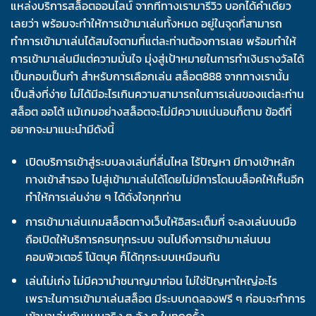
แหล่งบริการสล็อตออนไลน์ จากที่ทางเรามารีวิว บอกได้คำเดียว
เลยว่า พร้อมจะทำให้การเข้ามาเล่นทั้งหมด อยู่ในจุดที่สามารถ
ทำการเข้ามาเล่นได้สมใจตามที่แต่ละท่านต้องการเลย พร้อมทำให้
การเข้ามาเล่นมีแต่ความมั่นใจ มุ่งสู่เป้าหมายในการทำเงินรางวัลได้
เป็นกอบเป็นกำ สำหรับการเลือกเล่น
สล็อต888
จากทางเรานั้น
เป็นสิ่งที่ง่าย ไม่ได้มีอะไรเกินความสามารถในการเล่นของแต่ละท่าน
สล็อต ออโต้
แม้เกมอย่างสล็อตจะไม่มีความแน่นอนก็ตาม ข้อดีที่
อยากจะมาแนะนำมีดังนี้
เปิดบริการเข้าสู่ระบบลงเล่นที่ลื่นไหล ไร้ปัญหา มีทางเข้าหลัก
ทางเข้าสำรอง ไปสู่เข้ามาเล่นได้โดยไม่มีการโดนบล็อคให้เห็นอีก
ทำให้การเล่นง่าย ๆ ได้ดั่งใจทุกท่าน
การเข้ามาเล่นเกมสล็อตทางเว็บให้อิสระเต็มที่ จะลงเล่นบนมือ
ถือเปิดให้บริการครบทุกระบบ จนไปถึงการเข้ามาเล่นบน
คอมพิวเตอร์ โน้ตบุค ก็ได้ทุกระบบเหมือนกัน
เล่นไม่เก่ง ไม่มีความำชนาญมาก่อน ไม่ใช่ปัญหาใหญ่อะไร
เพราะในการเข้ามาเล่นสล็อต มีระบบทดลองฟรี ๆ ก่อนจะทำการ