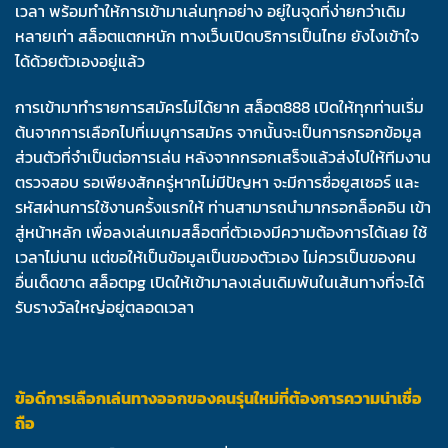
เวลา พร้อมทำให้การเข้ามาเล่นทุกอย่าง อยู่ในจุดที่ง่ายกว่าเดิม
หลายเท่า
สล็อตแตกหนัก
ทางเว็บเปิดบริการเป็นไทย ยังไงเข้าใจ
ได้ด้วยตัวเองอยู่แล้ว
การเข้ามาทำรายการสมัครไม่ได้ยาก
สล็อต888
เปิดให้ทุกท่านเริ่ม
ต้นจากการเลือกไปที่เมนูการสมัคร จากนั้นจะเป็นการกรอกข้อมูล
ส่วนตัวที่จำเป็นต่อการเล่น หลังจากกรอกเสร็จแล้วส่งไปให้ทีมงาน
ตรวจสอบ รอเพียงสักครู่หากไม่มีปัญหา จะมีการชื่อยูสเซอร์ และ
รหัสผ่านการใช้งานครั้งแรกให้ ท่านสามารถนำมากรอกล็อคอิน เข้า
สู่หน้าหลัก เพื่อลงเล่นเกมสล็อตที่ตัวเองมีความต้องการได้เลย ใช้
เวลาไม่นาน แต่ขอให้เป็นข้อมูลเป็นของตัวเอง ไม่ควรเป็นของคน
อื่นเด็ดขาด
สล็อตpg
เปิดให้เข้ามาลงเล่นเดิมพันในเส้นทางที่จะได้
รับรางวัลใหญ่อยู่ตลอดเวลา
ข้อดีการเลือกเล่นทางออกของคนรุ่นใหม่ที่ต้องการความน่าเชื่อ
ถือ