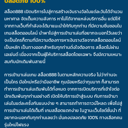
ปลอดภัย 100%
สล็อต888
เปิดบริการไปสู่การสร้างเงินรางวัลในแต่ละวันได้จำนวน
มหาศาล จัดเต็มความลังการ หาไม่ได้จากแหล่งบริการอื่น แต่มีให้
จากทางเว็บที่กำลังจะได้มาแนะนำให้กับทุกท่าน ที่มีความชื่นชอบใน
เกมสล็อตออนไลน์ นำพาไปสู่การเข้ามาเล่นที่อยากจะบอกไว้เลยว่า
จะเป็นใครก็ตามที่มีความต้องการหาเงินรางวัลจากสล็อตออนไลน์
เป็นหลัก เป็นทางออกสำหรับทุกท่านดั่งใจต้องการ
สล็อตไม่ผ่าน
เอเย่นต์
เนื่องจากเป็นผู้ให้บริการสล็อตโดยเฉพาะ จึงมีความเหมาะ
สมกับนักเดิมพันสายนี้
การเข้ามาเล่นเกม
สล็อต888
ในตามหลักความจริง ไม่ว่าท่านจะ
เป็นใคร มือใหม่หรือว่ามืออาชีพ ทุนน้อยหรือว่าทุนมาก ก็สามารถ
ทำการเข้ามาเล่นเดิมพันได้ทั้งหมด จากการเปิดบริการที่เข้าใจต่อ
นักเดิมพันทุกท่านอย่างดี เปิดให้บริการเข้าสู่ระบบ กับการเข้ามา
เล่นในแต่ละครั้งกันแบบง่าย ๆ สามารถทำการดาวน์โหลด เพื่อไปสู่
การเข้ามาเล่นได้เต็มที่
เกมสล็อตแตกง่าย
ในฐานะเว็บไซต์ชั้นนำ ที่
อยากจะบอกกับทุกท่านเลยว่า มั่นคงปลอดภัย 100% ทางเลือกคน
รุ่นใหม่ไฟแรง