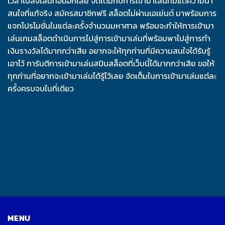
เวลาไปลงเล่นที่อื่นอีกเลย จัดเต็มกับการเข้ามาเล่นที่มีแต่ความน่า
สนใจที่แท้จริง สมัครสมาชิกฟรี
สล็อตไม่ผ่านเอเย่นต์
มาพร้อมการ
แจกโปรโมชั่นในแต่ละครั้งจำนวนมหาศาล พร้อมจะทำให้การเข้ามา
เล่นเกมสล็อตดำเนินการไปสู่การเข้ามาเล่นที่พร้อมพาไปสู่การทำ
เงินรางวัลได้มากกว่าเสีย อยากจะให้ทุกท่านที่มีความสนใจได้รับรู้
เอาไว้ การันตีการเข้ามาเล่นสปินสล็อตที่เว็บนี้ได้มากกว่าเสีย ขอให้
ทุกท่านที่อยากจะเข้ามาเล่นได้รู้ไว้เลย จัดเต็มในการเข้ามาเล่นแต่ละ
ครั้งครบจบในที่เดียว
MENU