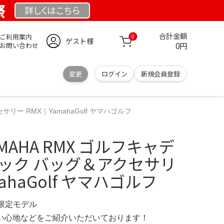
祭
詳しくは
こちら
合計金額
ご利用案内
0
ゲスト様
0円
お問い合わせ
変更
ログイン
新規会員登録
リー RMX｜YamahaGolf ヤマハゴルフ
AHA RMX ゴルフキャデ
ラック バッグ＆アクセサリ
ahaGolf ヤマハゴルフ
M 限定モデル
の使い心地などをご紹介いただいております！