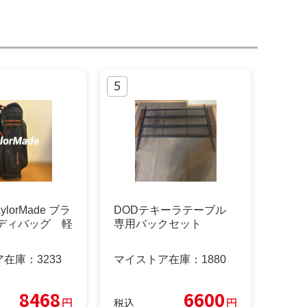
ylorMade ブラ
DODテキーラテーブル
ャディバッグ 軽
専用バックセット
ア在庫：
3233
マイストア在庫：
1880
8468
6600
円
円
税込