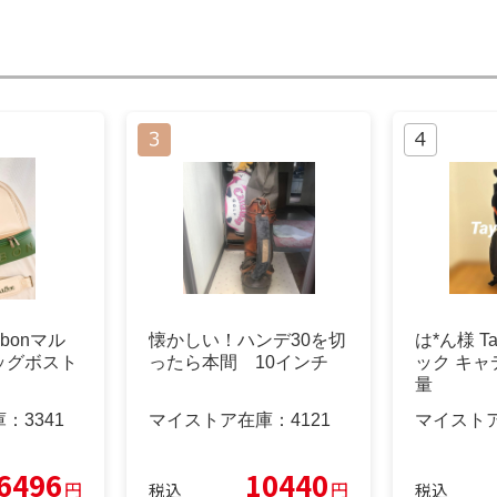
bonマル
懐かしい！ハンデ30を切
は*ん様 Ta
ッグボスト
ったら本間 10インチ
ック キ
量
庫：
3341
マイストア在庫：
4121
マイスト
6496
10440
円
円
税込
税込