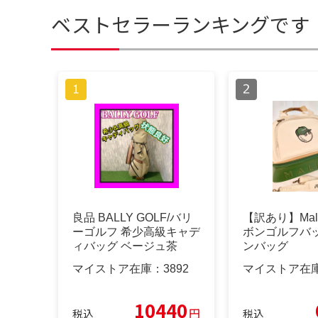
ベストセラーランキングです
良品 BALLY GOLF/バリ
【訳あり】Mal
ーゴルフ 希少高級キャデ
ボンゴルフバ
ィバッグ ベージュ茶
ンバッグ
マイストア在庫：
3892
マイストア在
10440
円
税込
税込