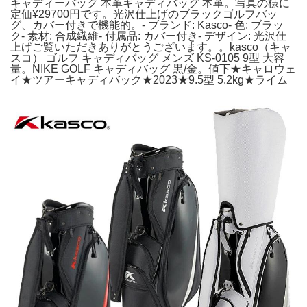
キャディーバッグ 本革キャディバッグ 本革。写真の様に
定価¥29700円です。光沢仕上げのブラックゴルフバッ
グ、カバー付きで機能的。- ブランド: Kasco- 色: ブラッ
ク- 素材: 合成繊維- 付属品: カバー付き- デザイン: 光沢仕
上げご覧いただきありがとうございます。。kasco（キャ
スコ） ゴルフ キャディバッグ メンズ KS-0105 9型 大容
量。NIKE GOLF キャディバッグ 黒/金。値下★キャロウェ
イ★ツアーキャディバック★2023★9.5型 5.2kg★ライム