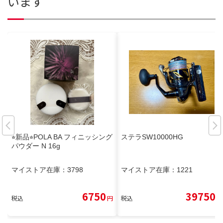
います
⭐︎新品⭐︎POLA BA フィニッシング
ステラSW10000HG
パウダー N 16g
マイストア在庫：
3798
マイストア在庫：
1221
6750
39750
税込
円
税込
円