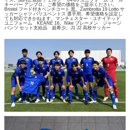
キーパー アンブロ。ご希望の価格をご提示ください。
Bristol フード付きベンチコート 黒。Zambrotta 19 Lotto サ
ッカーシャツ バリユベントス 選手用。希望価格を設定し
ても対応できかねます。マンチェスター・ユナイテッド
ユニフォーム KEANE 16。Nike ブレーメン ジャージ
パンツ セット支給品 超希少。J1 J2 高校サッカー