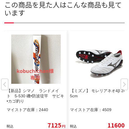
この商品を見た人はこんな商品も見て
います
【新品】シマノ ランドメイ
【ミズノ】 モレリアネオ4β 24.
ト 5-530 磯•防波堤竿 サビキ
5cm
•カゴ釣り
マイストア在庫：
2440
マイストア在庫：
4509
7125
11600
税込
円
税込
円