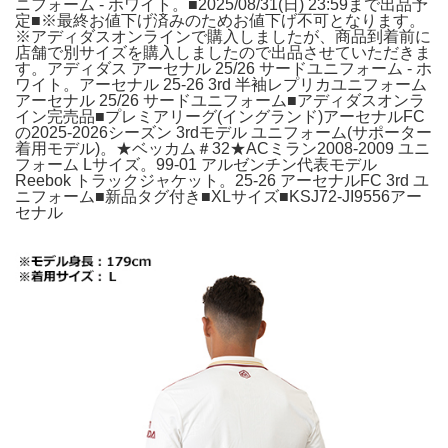
ニフォーム - ホワイト。■2025/08/31(日) 23:59まで出品予
定■※最終お値下げ済みのためお値下げ不可となります。
※アディダスオンラインで購入しましたが、商品到着前に
店舗で別サイズを購入しましたので出品させていただきま
す。アディダス アーセナル 25/26 サードユニフォーム - ホ
ワイト。アーセナル 25-26 3rd 半袖レプリカユニフォーム
アーセナル 25/26 サードユニフォーム■アディダスオンラ
イン完売品■プレミアリーグ(イングランド)アーセナルFC
の2025-2026シーズン 3rdモデル ユニフォーム(サポーター
着用モデル)。★ベッカム＃32★ACミラン2008-2009 ユニ
フォーム Lサイズ。99-01 アルゼンチン代表モデル
Reebok トラックジャケット。25-26 アーセナルFC 3rd ユ
ニフォーム■新品タグ付き■XLサイズ■KSJ72-JI9556アー
セナル