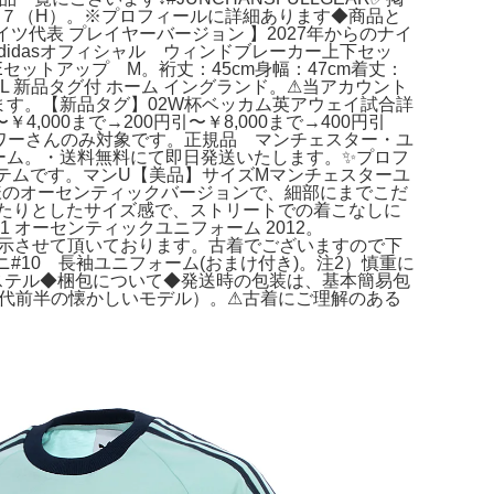
０７（H）。※プロフィールに詳細あります◆商品と
ツ代表 プレイヤーバージョン 】​2027年からのナイ
didasオフィシャル ウィンドブレーカー上下セッ
APEセットアップ M。裄丈：45cm身幅：47cm着丈：
L 新品タグ付 ホーム イングランド。⚠当アカウント
ます。【新品タグ】02W杯ベッカム英アウェイ試合詳
000まで→200円引〜￥8,000まで→400円引
ォロワーさんのみ対象です。正規品 マンチェスター・ユ
フォーム。・送料無料にて即日発送いたします。✨プロフ
イテムです。マンU【美品】サイズMマンチェスターユ
選手仕様のオーセンティックバージョンで、細部にまでこだ
たりとしたサイズ感で、ストリートでの着こなしに
11 オーセンティックユニフォーム 2012。
を表示させて頂いております。古着でございますので下
ニ#10 長袖ユニフォーム(おまけ付き)。注2）慎重に
エステル◆梱包について◆発送時の包装は、基本簡易包
2000年代前半の懐かしいモデル）。⚠古着にご理解のある