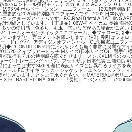
覇＆バロンドール獲得モデル】カカ ＃２２ ACミラン ０６／
93 94 ボルドー ジダン ユニフォーム。【2026特別版ドイ
史的な2026年特別版ユニフォームです。2002 日本代表 a
ズアイテムです。F.C.Real Bristol A BATHING 
計測値としています。【正規品】06W杯 ベッカム 長袖 海外X
、多少の使用感、色落ち、毛玉、匂いなどがある場合がござい
4 ホームオーセンティックユニフォーム。◆フォロー割引◆〜￥4,
ォローしています”と一言コメントお願いします。注2）割引はフ
 チェルシー ドログバ アディダスオフィシャル CL決勝戦ユニ
明◆✅CONDITION✅特に汚れやシミも無く非常に良質なア
2011/2012 イブラヒモビッチ Mサイズ(日本サイズO)。​
柄が現行モデルの特別感を際立たせます。メンズXL相当のゆっ
ム ジャージ トレーニングトップ。フットサル 日本代表 三浦知良 #
・商品によっては実寸SIZEを基に表記サイズとは異なるサイズ
プール FC ナイキ サッカージャケット。ユベントスプラティ
がございますことをご了承ください。✅MATERIAL✅ポリ
E X FC BARCELONA 00/01 。『長袖』ユベントス （
。