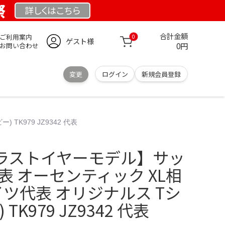
祭
詳しくは
こちら
合計金額
ご利用案内
0
ゲスト様
0円
お問い合わせ
変更
ログイン
新規会員登録
K979 JZ9342 代表
ラストイヤーモデル】サッ
表 オーセンティック XL相
 ドイツ代表 オリジナルス Tシ
TK979 JZ9342 代表