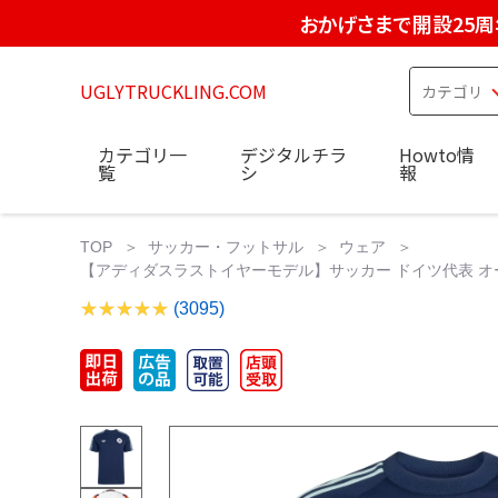
おかげさまで開設25周
UGLYTRUCKLING.COM
カテゴリ一
デジタルチラ
Howto情
覧
シ
報
TOP
サッカー・フットサル
ウェア
【アディダスラストイヤーモデル】サッカー ドイツ代表 オーセンティ
(3095)