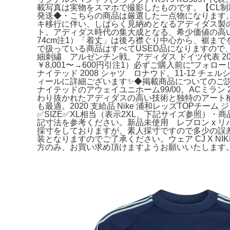
載写真は実物をスマホで撮影したものです。【CL制
発送◆・こちらの商品は厳選した一点物になります。19
キ移行に伴い、しばらく見納めとなるアディダス製の歴
ト。アディダス時代の集大成となる、希少価値の高いコレクター
74cm注1）「着丈」は後ろ襟ぐり中心から、裾までを
で扱っている商品はすべてUSED品になりますので
細刺繍 アルゼンチン戦。アディダス ドイツ代表 202
￥8,001〜→600円引注1）必ずご購入前に“フ
ナイテッド 2008 シャツ ロナウド。11-12
ィールに詳細ございます✨◆掲載商品についてのご説
ナイテッドのアウェイユニホーム99/00。ACミラン 
わり抜かれたアディダスの高い技術と独特のアート
も最適。2020 支給品 Nike 浦和レッズTOPチー
✅SIZE✅XL相当（表示2XL、下記サイズ参照）
記寸法を参考ください。新品未使用 レブロン x リバ
採寸をしておりますが、素人採寸ですので多少の誤差
装となりますのでご了承ください。ウェア CJ X NIK
方のみ、お買い求め頂けますようお願いいたします