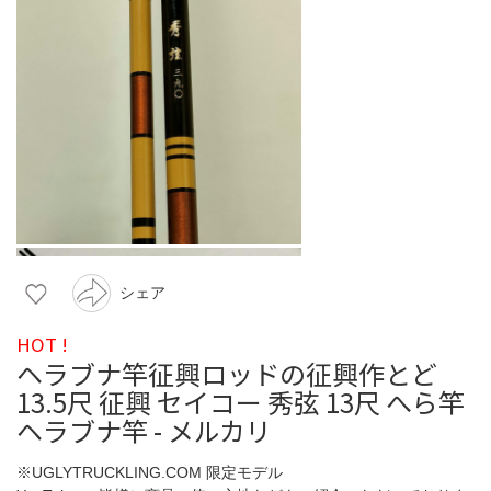
シェア
HOT !
ヘラブナ竿征興ロッドの征興作とど
13.5尺 征興 セイコー 秀弦 13尺 へら竿
ヘラブナ竿 - メルカリ
※UGLYTRUCKLING.COM 限定モデル