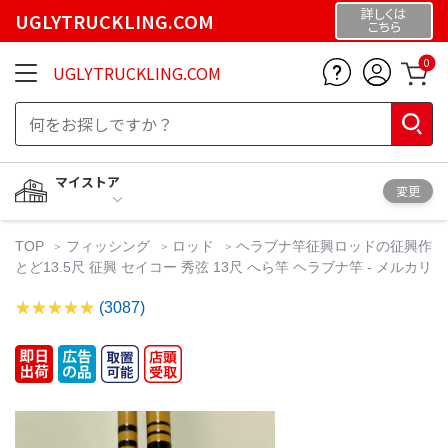
詳しくは
UGLYTRUCKLING.COM
こちら
0
UGLYTRUCKLING.COM
マイストア
変更
TOP
フィッシング
ロッド
ヘラブナ竿征興ロッドの征興作
とど13.5尺 征興 セイコー 秀弦 13尺 へら竿 ヘラブナ竿 - メルカリ
(3087)