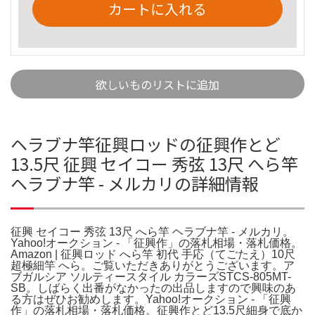
カートに入れる
欲しいものリストに追加
ヘラブナ竿征興ロッドの征興作とど
13.5尺 征興 セイコー 秀弦 13尺 へら竿
ヘラブナ竿 - メルカリの詳細情報
征興 セイコー 秀弦 13尺 へら竿 ヘラブナ竿 - メルカリ。
Yahoo!オークション - 「征興作」の落札相場・落札価格。
Amazon | 征興ロッド へら竿 初代 手応（てごたえ）10尺
超極細竿 へら。ご覧いただきありがとうございます。ア
ブガルシア ソルティースタイル カラーズSTCS-805MT-
SB。しばらく出番がなかったの出品しますので興味のあ
る方はぜひお勧めします。Yahoo!オークション - 「征興
作」の落札相場・落札価格。征興作とど13.5尺細身で底か