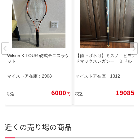
Wilson K TOUR 硬式テニスラケ
【値下げ不可】ミズノ ビヨン
ット
ドマックスレガシー ミドル
マイストア在庫：
2908
マイストア在庫：
1312
6000
19085
税込
円
税込
円
近くの売り場の商品