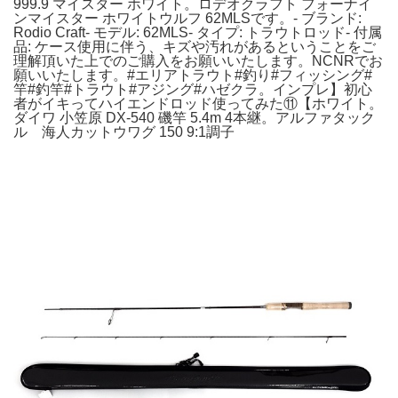
999.9 マイスター ホワイト。ロデオクラフト フォーナイ
ンマイスター ホワイトウルフ 62MLSです。- ブランド:
Rodio Craft- モデル: 62MLS- タイプ: トラウトロッド- 付属
品: ケース使用に伴う、キズや汚れがあるということをご
理解頂いた上でのご購入をお願いいたします。NCNRでお
願いいたします。#エリアトラウト#釣り#フィッシング#
竿#釣竿#トラウト#アジング#ハゼクラ。インプレ】初心
者がイキってハイエンドロッド使ってみた⑪【ホワイト。
ダイワ 小笠原 DX-540 磯竿 5.4m 4本継。アルファタック
ル 海人カットウワグ 150 9:1調子