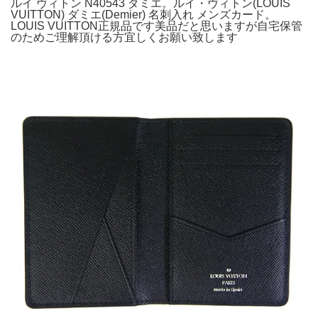
ルイ ヴィトン N40543 ダミエ。ルイ・ヴィトン(LOUIS
VUITTON) ダミエ(Demier) 名刺入れ メンズカード。
LOUIS VUITTON正規品です美品だと思いますが自宅保管
のためご理解頂ける方宜しくお願い致します