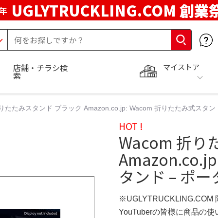
UGLYTRUCKLING.COM 創業
年
マイストア
店舗・チラシ検
索
折りたたみスタンド ブラック Amazon.co.jp: Wacom 折りたたみ式ス
HOT !
Wacom 折
Amazon.co
タンド – ポ
※UGLYTRUCKLING.CO
YouTuberの皆様に商品