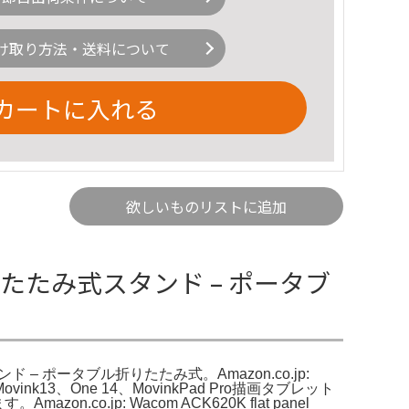
け取り方法・送料について
カートに入れる
欲しいものリストに追加
 折りたたみ式スタンド – ポータブ
タンド – ポータブル折りたたみ式。Amazon.co.jp:
nk13、One 14、MovinkPad Pro描画タブレット
n.co.jp: Wacom ACK620K flat panel