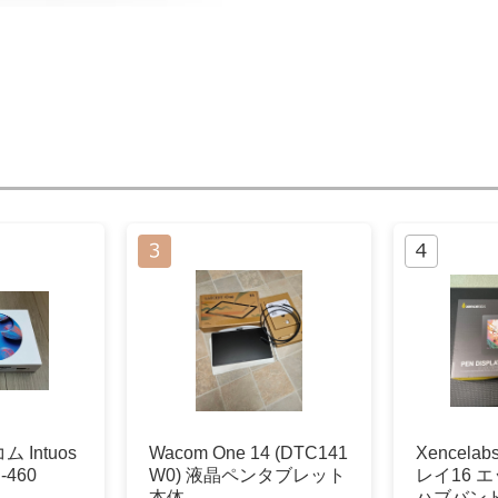
Intuos
Wacom One 14 (DTC141
Xencel
H-460
W0) 液晶ペンタブレット
レイ16 
本体
ハブバン