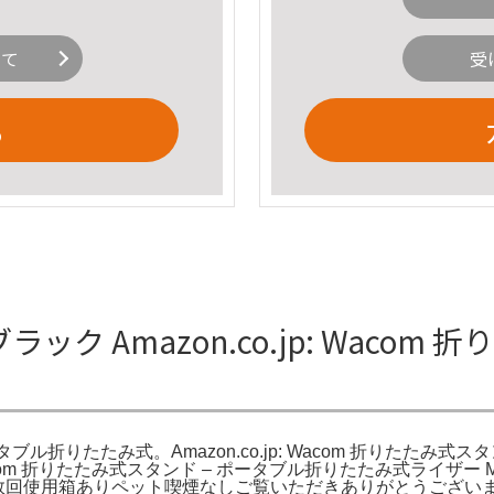
いて
受
る
ック Amazon.co.jp: Wacom
ポータブル折りたたみ式。Amazon.co.jp: Wacom 折りたたみ式ス
。Wacom 折りたたみ式スタンド – ポータブル折りたたみ式ライザー Movi
nmk13で数回使用箱ありペット喫煙なしご覧いただきありがとうございます。Amazo