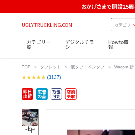
おかげさまで開設25周
UGLYTRUCKLING.COM
カテゴリ一
デジタルチラ
Howto情
覧
シ
報
TOP
タブレット
液タブ・ペンタブ
Wacom 
(3137)