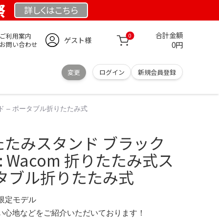
祭
詳しくは
こちら
合計金額
ご利用案内
0
ゲスト様
0円
お問い合わせ
変更
ログイン
新規会員登録
タンド – ポータブル折りたたみ式
りたたみスタンド ブラック
.jp: Wacom 折りたたみ式ス
ータブル折りたたみ式
M 限定モデル
の使い心地などをご紹介いただいております！