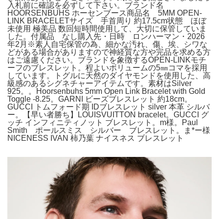
入札前に確認を必ずして下さい。ブランド名
HOORSENBUHS ホーセンブース商品名 5MM OPEN-
LINK BRACELETサイズ 手首周り 約17.5cm状態 ほぼ
未使用 極美品 数回短時間使用して、大切に保管していま
した。付属品 なし購入先・日時 ロンハーマン・2026
年2月※素人自宅保管の為、細かな汚れ、傷、埃、シワな
どがある場合がありますので神経質な方や完品を求める方
はご遠慮ください。ブランドを象徴するOPEN-LINKモチ
ーフのブレスレット。程よいボリュームの5㎜コマを採用
しています。トグルに天然のダイヤモンドを使用した、高
級感のあるシグネチャーアイテムです。素材はSilver
925。。Hoorsenbuhs 5mm Open Link Bracelet with Gold
Toggle -8.25。GARNI ビーズブレスレット 約18cm。
GUCCI トムフォード期 IDブレスレット silver 本革 シルバ
ー。【早い者勝ち】LOUISVUITTON bracelet。GUCCI グ
ッチ インフィニティノット ブレスレット。m様。Paul
Smith ポールスミス シルバー ブレスレット。ま*ー様
NICENESS IVAN 柿乃葉 ナイスネス ブレスレット