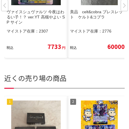
ヴァイスシュヴァルツ 今夜はわ
美品 celt&cobra ブレスレッ
るい子！？ ver.YT 高槻やよい S
ト ケルト&コブラ
P サイン
マイストア在庫：
2307
マイストア在庫：
2776
7733
60000
税込
円
税込
円
近くの売り場の商品